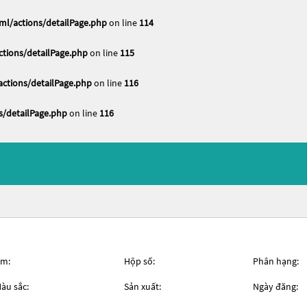
l/actions/detailPage.php
on line
114
ions/detailPage.php
on line
115
tions/detailPage.php
on line
116
/detailPage.php
on line
116
m:
Hộp số:
Phân hạng:
àu sắc:
Sản xuất:
Ngày đăng: