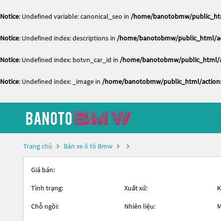
Notice
: Undefined variable: canonical_seo in
/home/banotobmw/public_htm
Notice
: Undefined index: descriptions in
/home/banotobmw/public_html/act
Notice
: Undefined index: botvn_car_id in
/home/banotobmw/public_html/ac
Notice
: Undefined index: _image in
/home/banotobmw/public_html/actions
Trang chủ
Bán xe ô tô Bmw
Giá bán:
Tình trạng:
Xuất xứ:
K
Chỗ ngồi:
Nhiên liệu:
M