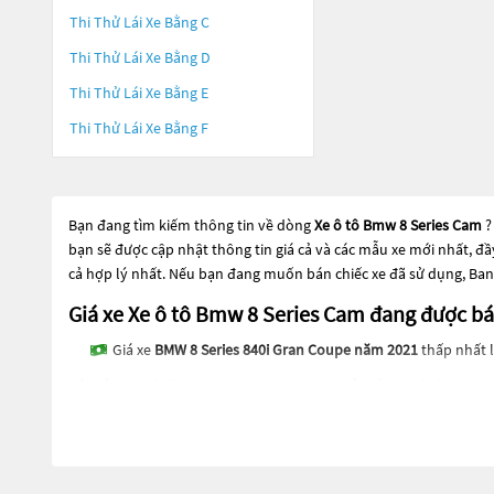
Thi Thử Lái Xe Bằng C
Thi Thử Lái Xe Bằng D
Thi Thử Lái Xe Bằng E
Thi Thử Lái Xe Bằng F
Bạn đang tìm kiếm thông tin về dòng
Xe ô tô Bmw 8 Series Cam
?
bạn sẽ được cập nhật thông tin giá cả và các mẫu xe mới nhất, đ
cả hợp lý nhất. Nếu bạn đang muốn bán chiếc xe đã sử dụng, Ban
Giá xe Xe ô tô Bmw 8 Series Cam đang được 
Giá xe
BMW 8 Series 840i Gran Coupe năm 2021
thấp nhất l
Các dòng
Xe ô tô Bmw 8 Series Cam
đang trở thành một lựa chọn 
thành sự lựa chọn phổ biến. Các dòng
Xe ô tô Bmw 8 Series Cam
n
Bmw 8 Series Cam
này đều được kiểm tra và bảo dưỡng kỹ lưỡng 
chọn cho mình một chiếc xe phù hợp với nhu cầu và ngân sách c