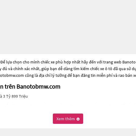
 Để lựa chọn cho mình chiếc xe phù hợp nhất hãy đến với trang web Banotob
ầy đủ và chính xác nhất, giúp bạn dễ dàng tìm kiếm chiếc xe ô tô đã qua sử 
otobmw.com cũng là địa chỉ lý tưởng để bạn đăng tin miễn phí và rao bán 
bán trên Banotobmw.com
à 3 Tỷ 899 Triệu
phổ biến cho những người đang tìm kiếm chiếc xe đáng tin cậy. Và để đáp 
ày có thể là những dòng xe đời cũ đã được nâng cấp, hoặc là các dòng xe mới
Xem thêm
để đảm bảo chất lượng và hiệu suất tốt nhất. Nếu bạn đang tìm kiếm một 
ủa bạn tại
Banotobmw.com
.