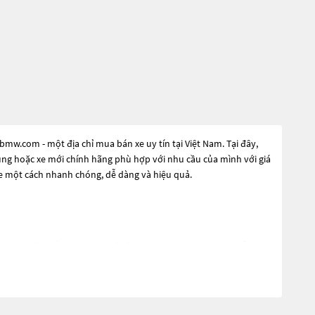
mw.com - một địa chỉ mua bán xe uy tín tại Việt Nam. Tại đây,
dụng hoặc xe mới chính hãng phù hợp với nhu cầu của mình với giá
xe một cách nhanh chóng, dễ dàng và hiệu quả.
ứng nhu cầu đó, các dòng
Xe ô tô Bmw 8 Series Cam
đang trở
 với thiết kế hiện đại và công nghệ tiên tiến. Các dòng
Xe ô tô
chiếc xe, hãy khám phá các dòng
Xe ô tô Bmw 8 Series Cam
này và