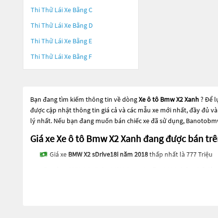
Thi Thử Lái Xe Bằng C
Thi Thử Lái Xe Bằng D
Thi Thử Lái Xe Bằng E
Thi Thử Lái Xe Bằng F
Bạn đang tìm kiếm thông tin về dòng
Xe ô tô Bmw X2 Xanh
? Để 
được cập nhật thông tin giá cả và các mẫu xe mới nhất, đầy đủ v
lý nhất. Nếu bạn đang muốn bán chiếc xe đã sử dụng, Banotobmw.
Giá xe Xe ô tô Bmw X2 Xanh đang được bán 
Giá xe
BMW X2 sDrive18i năm 2018
thấp nhất là 777 Triệu
Giá xe
BMW X2 sDrive20i M Sport X năm 2018
thấp nhất là 9
Các dòng
Xe ô tô Bmw X2 Xanh
đang trở thành một lựa chọn phổ 
chọn phổ biến. Các dòng
Xe ô tô Bmw X2 Xanh
này có thể là nhữn
đều được kiểm tra và bảo dưỡng kỹ lưỡng để đảm bảo chất lượng
xe phù hợp với nhu cầu và ngân sách của bạn tại
Banotobmw.co