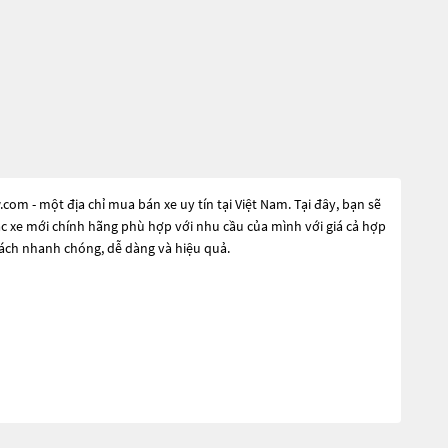
m - một địa chỉ mua bán xe uy tín tại Việt Nam. Tại đây, bạn sẽ
ặc xe mới chính hãng phù hợp với nhu cầu của mình với giá cả hợp
cách nhanh chóng, dễ dàng và hiệu quả.
nhu cầu đó, các dòng
Xe ô tô Bmw X2 Xanh
đang trở thành sự lựa
n đại và công nghệ tiên tiến. Các dòng
Xe ô tô Bmw X2 Xanh
này
 các dòng
Xe ô tô Bmw X2 Xanh
này và chọn cho mình một chiếc