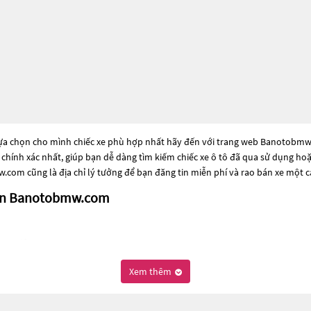
lựa chọn cho mình chiếc xe phù hợp nhất hãy đến với trang web Banotobmw.co
à chính xác nhất, giúp bạn dễ dàng tìm kiếm chiếc xe ô tô đã qua sử dụng ho
com cũng là địa chỉ lý tưởng để bạn đăng tin miễn phí và rao bán xe một 
trên Banotobmw.com
98 Triệu
biến cho những người đang tìm kiếm chiếc xe đáng tin cậy. Và để đáp ứng 
Xem thêm
g dòng xe đời cũ đã được nâng cấp, hoặc là các dòng xe mới với thiết kế hiệ
 và hiệu suất tốt nhất. Nếu bạn đang tìm kiếm một chiếc xe, hãy khám phá
m
.