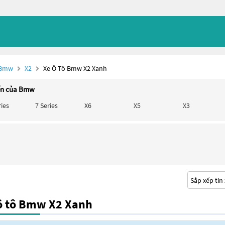
 Bmw
X2
Xe Ô Tô Bmw X2 Xanh
ến của Bmw
ries
7 Series
X6
X5
X3
ô tô Bmw X2 Xanh