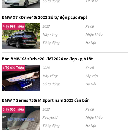
Số tự động
TP HCM
BMW X7 xDrive40i 2023 Số tự động cực đẹp!
4 Tỷ 999 Triệu
2023
Xe cũ
Máy xăng
Nhập khẩu
Số tự động
Hà Nội
Bán BMW X3 sDrive20i đời 2024 xe đẹp - giá tốt
1 Tỷ 499 Triệu
2024
Xe cũ
Máy xăng
Lắp ráp
Số tự động
Hà Nội
BMW 7 Series 735i M Sport năm 2023 cần bán
3 Tỷ 550 Triệu
2023
Xe cũ
Xe hybrid
Nhập khẩu
Số tự động
Hà Nội