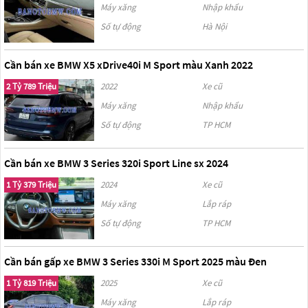
Máy xăng
Nhập khẩu
Số tự động
Hà Nội
Cần bán xe BMW X5 xDrive40i M Sport màu Xanh 2022
2 Tỷ 789 Triệu
2022
Xe cũ
Máy xăng
Nhập khẩu
Số tự động
TP HCM
Cần bán xe BMW 3 Series 320i Sport Line sx 2024
1 Tỷ 379 Triệu
2024
Xe cũ
Máy xăng
Lắp ráp
Số tự động
TP HCM
Cần bán gấp xe BMW 3 Series 330i M Sport 2025 màu Đen
1 Tỷ 819 Triệu
2025
Xe cũ
Máy xăng
Lắp ráp