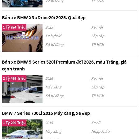
Số tự động
TP HCM
Bán xe BMW X3 xDrive20i 2025. Quá đẹp
1 Tỷ 924 Triệu
2025
Xe mới
Xe hybrid
Lắp ráp
Số tự động
TP HCM
Bán xe BMW 5 Series 520i Premium đời 2026, màu Trắng, giá
cạnh tranh
2 Tỷ 499 Triệu
2026
Xe mới
Máy xăng
Lắp ráp
Số tự động
TP HCM
BMW 7 Series 730Li 2015 Máy xăng, xe đẹp
1 Tỷ 299 Triệu
2015
Xe cũ
Máy xăng
Nhập khẩu