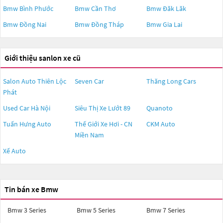
Bmw Bình Phước
Bmw Cần Thơ
Bmw Đăk Lăk
Bmw Đồng Nai
Bmw Đồng Tháp
Bmw Gia Lai
Giới thiệu sanlon xe cũ
Salon Auto Thiên Lộc
Seven Car
Thăng Long Cars
Phát
Used Car Hà Nội
Siêu Thị Xe Lướt 89
Quanoto
Tuấn Hưng Auto
Thế Giới Xe Hơi - CN
CKM Auto
Miền Nam
Xế Auto
Tin bán xe Bmw
Bmw 3 Series
Bmw 5 Series
Bmw 7 Series