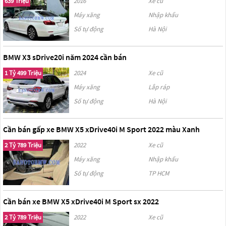
639 Triệu
2016
Xe cũ
Máy xăng
Nhập khẩu
Số tự động
Hà Nội
BMW X3 sDrive20i năm 2024 cần bán
1 Tỷ 499 Triệu
2024
Xe cũ
Máy xăng
Lắp ráp
Số tự động
Hà Nội
Cần bán gấp xe BMW X5 xDrive40i M Sport 2022 màu Xanh
2 Tỷ 789 Triệu
2022
Xe cũ
Máy xăng
Nhập khẩu
Số tự động
TP HCM
Cần bán xe BMW X5 xDrive40i M Sport sx 2022
2 Tỷ 789 Triệu
2022
Xe cũ