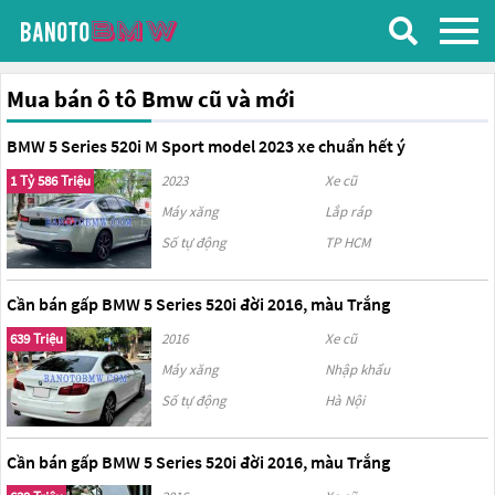
Mua bán ô tô Bmw cũ và mới
BMW 5 Series 520i M Sport model 2023 xe chuẩn hết ý
1 Tỷ 586 Triệu
2023
Xe cũ
Máy xăng
Lắp ráp
Số tự động
TP HCM
Cần bán gấp BMW 5 Series 520i đời 2016, màu Trắng
639 Triệu
2016
Xe cũ
Máy xăng
Nhập khẩu
Số tự động
Hà Nội
Cần bán gấp BMW 5 Series 520i đời 2016, màu Trắng