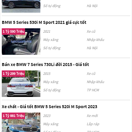
Số tự động
Hà Nội
BMW 5 Series 530i M Sport 2021 giá cực tốt
1 Tỷ 590 Triệu
2021
Xe cũ
Máy xăng
Nhập khẩu
Số tự động
Hà Nội
Bán xe BMW 7 Series 730Li đời 2015 - Giá tốt
1 Tỷ 299 Triệu
2015
Xe cũ
Máy xăng
Nhập khẩu
Số tự động
TP HCM
Xe chất - Giá tốt BMW 5 Series 520i M Sport 2023
1 Tỷ 881 Triệu
2023
Xe mới
Máy xăng
Lắp ráp