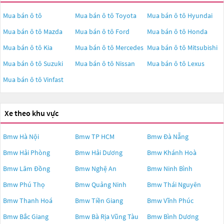
Mua bán ô tô
Mua bán ô tô
Toyota
Mua bán ô tô
Hyundai
Mua bán ô tô
Mazda
Mua bán ô tô
Ford
Mua bán ô tô
Honda
Mua bán ô tô
Kia
Mua bán ô tô
Mercedes
Mua bán ô tô
Mitsubishi
Mua bán ô tô
Suzuki
Mua bán ô tô
Nissan
Mua bán ô tô
Lexus
Mua bán ô tô
Vinfast
Xe theo khu vực
Bmw Hà Nội
Bmw TP HCM
Bmw Đà Nẵng
Bmw Hải Phòng
Bmw Hải Dương
Bmw Khánh Hoà
Bmw Lâm Đồng
Bmw Nghệ An
Bmw Ninh Bình
Bmw Phú Thọ
Bmw Quảng Ninh
Bmw Thái Nguyên
Bmw Thanh Hoá
Bmw Tiền Giang
Bmw Vĩnh Phúc
Bmw Bắc Giang
Bmw Bà Rịa Vũng Tàu
Bmw Bình Dương