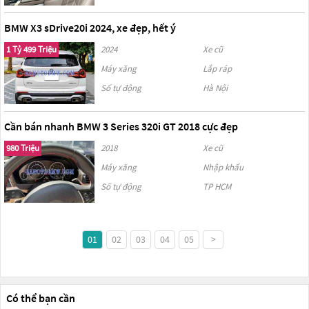
BMW X3 sDrive20i 2024, xe đẹp, hết ý
1 Tỷ 499 Triệu
2024
Xe cũ
Máy xăng
Lắp ráp
Số tự động
Hà Nội
Cần bán nhanh BMW 3 Series 320i GT 2018 cực đẹp
980 Triệu
2018
Xe cũ
Máy xăng
Nhập khẩu
Số tự động
TP HCM
01
02
03
04
05
>
Có thể bạn cần