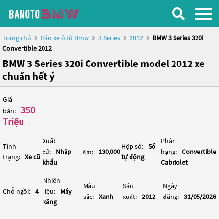
Trang chủ
Bán xe ô tô Bmw
3 Series
2012
BMW 3 Series 320i
Convertible 2012
BMW 3 Series 320i Convertible model 2012 xe
chuẩn hết ý
Giá
350
bán:
Triệu
Xuất
Phân
Tình
Hộp số:
Số
xứ:
Nhập
Km:
130,000
hạng:
Convertible
trạng:
Xe cũ
tự động
khẩu
Cabriolet
Nhiên
Màu
Sản
Ngày
Chỗ ngồi:
4
liệu:
Máy
sắc:
Xanh
xuất:
2012
đăng:
31/05/2026
xăng