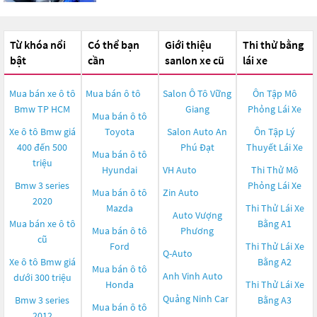
Từ khóa nổi
Có thể bạn
Giới thiệu
Thi thử bằng
bật
cần
sanlon xe cũ
lái xe
Mua bán xe ô tô
Mua bán ô tô
Salon Ô Tô Vững
Ôn Tập Mô
Bmw TP HCM
Giang
Phỏng Lái Xe
Mua bán ô tô
Xe ô tô Bmw giá
Toyota
Salon Auto An
Ôn Tập Lý
400 đến 500
Phú Đạt
Thuyết Lái Xe
Mua bán ô tô
triệu
Hyundai
VH Auto
Thi Thử Mô
Bmw 3 series
Phỏng Lái Xe
Mua bán ô tô
Zin Auto
2020
Mazda
Thi Thử Lái Xe
Auto Vượng
Mua bán xe ô tô
Bằng A1
Mua bán ô tô
Phương
cũ
Ford
Thi Thử Lái Xe
Q-Auto
Xe ô tô Bmw giá
Bằng A2
Mua bán ô tô
Anh Vinh Auto
dưới 300 triệu
Honda
Thi Thử Lái Xe
Quảng Ninh Car
Bmw 3 series
Bằng A3
Mua bán ô tô
2012