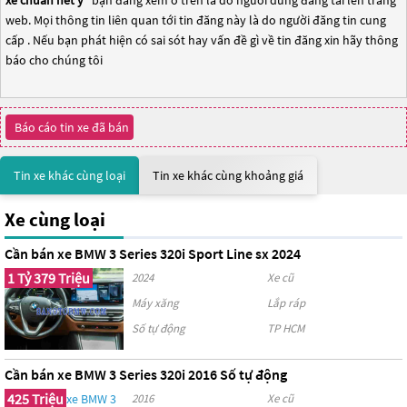
xe chuẩn hết ý
" bạn đang xem ở trên là do người dùng đăng tải lên trang
web. Mọi thông tin liên quan tới tin đăng này là do người đăng tin cung
cấp . Nếu bạn phát hiện có sai sót hay vấn đề gì về tin đăng xin hãy thông
báo cho chúng tôi
Báo cáo tin xe đã bán
Tin xe khác cùng loại
Tin xe khác cùng khoảng giá
Xe cùng loại
Cần bán xe BMW 3 Series 320i Sport Line sx 2024
1 Tỷ 379 Triệu
2024
Xe cũ
Máy xăng
Lắp ráp
Số tự động
TP HCM
Cần bán xe BMW 3 Series 320i 2016 Số tự động
425 Triệu
2016
Xe cũ