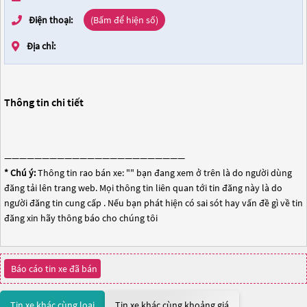
Điện thoại:
(Bấm để hiện số)
Địa chỉ:
Thông tin chi tiết
————————————————————————
* Chú ý:
Thông tin rao bán xe: "
" bạn đang xem ở trên là do người dùng
đăng tải lên trang web. Mọi thông tin liên quan tới tin đăng này là do
người đăng tin cung cấp . Nếu bạn phát hiện có sai sót hay vấn đề gì về tin
đăng xin hãy thông báo cho chúng tôi
Báo cáo tin xe đã bán
Tin xe khác cùng loại
Tin xe khác cùng khoảng giá