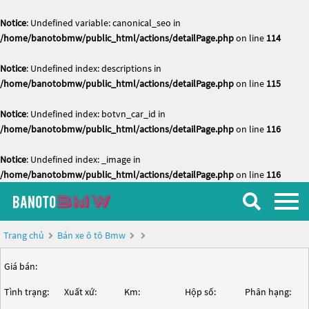
Notice
: Undefined variable: canonical_seo in
/home/banotobmw/public_html/actions/detailPage.php
on line
114
Notice
: Undefined index: descriptions in
/home/banotobmw/public_html/actions/detailPage.php
on line
115
Notice
: Undefined index: botvn_car_id in
/home/banotobmw/public_html/actions/detailPage.php
on line
116
Notice
: Undefined index: _image in
/home/banotobmw/public_html/actions/detailPage.php
on line
116
Trang chủ
Bán xe ô tô Bmw
Giá bán:
Tình trạng:
Xuất xứ:
Km:
Hộp số:
Phân hạng: