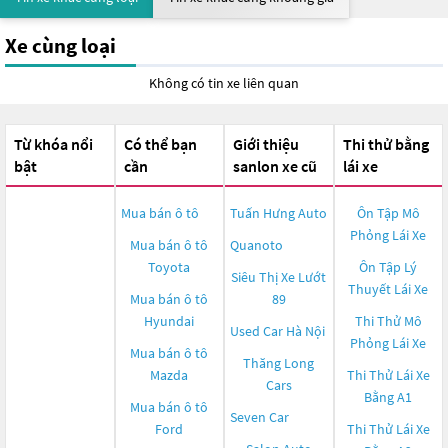
Xe cùng loại
Không có tin xe liên quan
Từ khóa nổi
Có thể bạn
Giới thiệu
Thi thử bằng
bật
cần
sanlon xe cũ
lái xe
Mua bán ô tô
Tuấn Hưng Auto
Ôn Tập Mô
Phỏng Lái Xe
Mua bán ô tô
Quanoto
Toyota
Ôn Tập Lý
Siêu Thị Xe Lướt
Thuyết Lái Xe
Mua bán ô tô
89
Hyundai
Thi Thử Mô
Used Car Hà Nội
Phỏng Lái Xe
Mua bán ô tô
Thăng Long
Mazda
Thi Thử Lái Xe
Cars
Bằng A1
Mua bán ô tô
Seven Car
Ford
Thi Thử Lái Xe