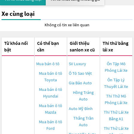
Xe cùng loại
Không có tin xe liên quan
Từ khóa nổi
Có thể bạn
Giới thiệu
Thi thử bằng
bật
cần
sanlon xe cũ
lái xe
Mua bán ô tô
SV Luxury
Ôn Tập Mô
Phỏng Lái Xe
Mua bán ô tô
Ô Tô Sao Việt
Toyota
Ôn Tập Lý
Gia Bảo Auto
Thuyết Lái Xe
Mua bán ô tô
Hồng Tráng
Hyundai
Thi Thử Mô
Auto
Phỏng Lái Xe
Mua bán ô tô
Auto Mỹ Đình
Mazda
Thi Thử Lái Xe
Thắng Trần
Bằng A1
Mua bán ô tô
Auto
Ford
Thi Thử Lái Xe