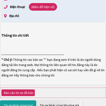
Điện thoại:
(Bấm để hiện số)
Địa chỉ:
Thông tin chi tiết
————————————————————————
* Chú ý:
Thông tin rao bán xe: "
" bạn đang xem ở trên là do người dùng
đăng tải lên trang web. Mọi thông tin liên quan tới tin đăng này là do
người đăng tin cung cấp . Nếu bạn phát hiện có sai sót hay vấn đề gì về tin
đăng xin hãy thông báo cho chúng tôi
Báo cáo tin xe đã bán
Tin xe khác cùng loại
Tin xe khác cùng khoảng giá