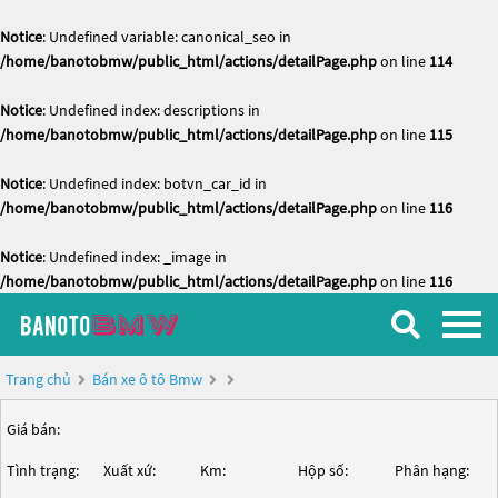
Notice
: Undefined variable: canonical_seo in
/home/banotobmw/public_html/actions/detailPage.php
on line
114
Notice
: Undefined index: descriptions in
/home/banotobmw/public_html/actions/detailPage.php
on line
115
Notice
: Undefined index: botvn_car_id in
/home/banotobmw/public_html/actions/detailPage.php
on line
116
Notice
: Undefined index: _image in
/home/banotobmw/public_html/actions/detailPage.php
on line
116
Trang chủ
Bán xe ô tô Bmw
Giá bán:
Tình trạng:
Xuất xứ:
Km:
Hộp số:
Phân hạng: