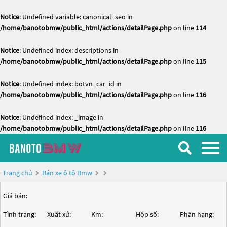
Notice
: Undefined variable: canonical_seo in
/home/banotobmw/public_html/actions/detailPage.php
on line
114
Notice
: Undefined index: descriptions in
/home/banotobmw/public_html/actions/detailPage.php
on line
115
Notice
: Undefined index: botvn_car_id in
/home/banotobmw/public_html/actions/detailPage.php
on line
116
Notice
: Undefined index: _image in
/home/banotobmw/public_html/actions/detailPage.php
on line
116
Trang chủ
Bán xe ô tô Bmw
Giá bán:
Tình trạng:
Xuất xứ:
Km:
Hộp số:
Phân hạng: