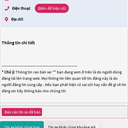
Điện thoại:
(Bấm để hiện số)
Địa chỉ:
Thông tin chi tiết
————————————————————————
* Chú ý:
Thông tin rao bán xe: "
" bạn đang xem ở trên là do người dùng
đăng tải lên trang web. Mọi thông tin liên quan tới tin đăng này là do
người đăng tin cung cấp . Nếu bạn phát hiện có sai sót hay vấn đề gì về tin
đăng xin hãy thông báo cho chúng tôi
Báo cáo tin xe đã bán
Tin xe khác cùng loại
Tin xe khác cùng khoảng giá