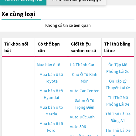
Xe cùng loại
Không có tin xe liên quan
Từ khóa nổi
Có thể bạn
Giới thiệu
Thi thử bằng
bật
cần
sanlon xe cũ
lái xe
Mua bán ô tô
Hà Thành Car
Ôn Tập Mô
Phỏng Lái Xe
Mua bán ô tô
Chợ Ô Tô Kinh
Toyota
Môn
Ôn Tập Lý
Thuyết Lái Xe
Mua bán ô tô
Auto Car Center
Hyundai
Thi Thử Mô
Salon Ô Tô
Phỏng Lái Xe
Mua bán ô tô
Trọng Điền
Mazda
Thi Thử Lái Xe
Auto Đức Anh
Bằng A1
Mua bán ô tô
Auto 596
Ford
Thi Thử Lái Xe