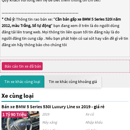
Quý khách vui lòng liên hệ để biết thêm thông tin chi tiết!
————————————————————————
* Chú ý:
Thông tin rao bán xe: "
Cần bán gấp xe BMW 5 Series 520i năm
2012, màu Trắng, Số tự động
" bạn đang xem ở trên là do người dùng
đăng tải lên trang web. Mọi thông tin liên quan tới tin đăng này là do
người đăng tin cung cấp . Nếu bạn phát hiện có sai sót hay vấn đề gì về tin
đăng xin hãy thông báo cho chúng tôi
Báo cáo tin xe đã bán
Tin xe khác cùng loại
Tin xe khác cùng khoảng giá
Xe cùng loại
Bán xe BMW 5 Series 530i Luxury Line sx 2019 - giá rẻ
1 Tỷ 90 Triệu
2019
Xe cũ
Máy xăng
Nhập khẩu