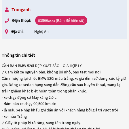
Tronganh
Điện thoại:
03599xxxx (Bấm để hiện số)
Địa chỉ:
Nghệ An
Thông tin chi tiết
CẦN BÁN BMW 520i ĐẸP XUẤT SẮC – GIÁ HỢP LÝ
✓ Cam kết xe nguyên bản, không lỗi nhỏ, bao test mọi nơi.
Cần nhượng lại chiếc BMW 520i màu trắng, xe gia đình sử dụng, cực kỳ giữ
gìn. Dòng xe sedan hạng sang dẫn động cầu sau huyền thoại, mang lại
trải nghiệm khác biệt hoàn toàn trong phân khúc.
- xe chạy động cơ Máy xăng 2.0 L
- đảm bảo xe chạy 90,500 km zin
- là mẫu xe Nhập khẩu ghi dấu ấn với khách hàng bởi giá trị vượt trội
- xe màu Trắng
✓ Giấy tờ pháp lý rõ ràng, sang tên trong ngày.