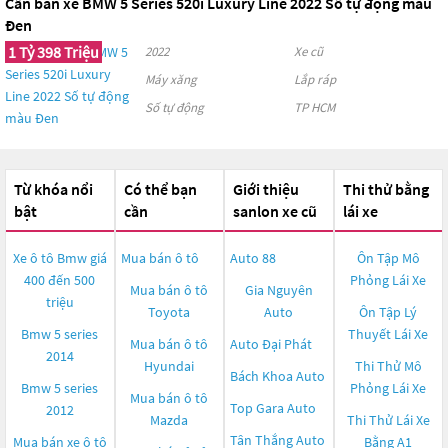
Cần bán xe BMW 5 Series 520i Luxury Line 2022 Số tự động màu
Đen
1 Tỷ 398 Triệu
2022
Xe cũ
Máy xăng
Lắp ráp
Số tự động
TP HCM
Từ khóa nổi
Có thể bạn
Giới thiệu
Thi thử bằng
bật
cần
sanlon xe cũ
lái xe
Xe ô tô Bmw giá
Mua bán ô tô
Auto 88
Ôn Tập Mô
400 đến 500
Phỏng Lái Xe
Mua bán ô tô
Gia Nguyên
triệu
Toyota
Auto
Ôn Tập Lý
Bmw 5 series
Thuyết Lái Xe
Mua bán ô tô
Auto Đại Phát
2014
Hyundai
Thi Thử Mô
Bách Khoa Auto
Bmw 5 series
Phỏng Lái Xe
Mua bán ô tô
Top Gara Auto
2012
Mazda
Thi Thử Lái Xe
Tân Thắng Auto
Mua bán xe ô tô
Bằng A1