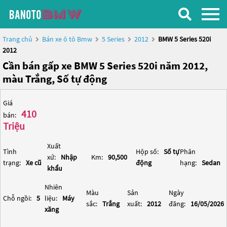
Trang chủ
Bán xe ô tô Bmw
5 Series
2012
BMW 5 Series 520i
2012
Cần bán gấp xe BMW 5 Series 520i năm 2012,
màu Trắng, Số tự động
Giá
410
bán:
Triệu
Xuất
Tình
Hộp số:
Số tự
Phân
xứ:
Nhập
Km:
90,500
trạng:
Xe cũ
động
hạng:
Sedan
khẩu
Nhiên
Màu
Sản
Ngày
Chỗ ngồi:
5
liệu:
Máy
sắc:
Trắng
xuất:
2012
đăng:
16/05/2026
xăng