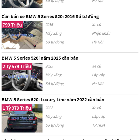
Số tự động
Hà Nội
Cần bán xe BMW 5 Series 520i 2016 Số tự động
799 Triệu
2016
Xe cũ
Máy xăng
Nhập khẩu
Số tự động
Hà Nội
BMW 5 Series 520i năm 2025 cần bán
2 Tỷ 579 Triệu
2025
Xe cũ
Máy xăng
Lắp ráp
Số tự động
Hà Nội
BMW 5 Series 520i Luxury Line năm 2022 cần bán
1 Tỷ 379 Triệu
2022
Xe cũ
Máy xăng
Lắp ráp
Số tự động
TP HCM