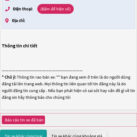
Điện thoại:
(Bấm để hiện số)
Địa chỉ:
Thông tin chi tiết
————————————————————————
* Chú ý:
Thông tin rao bán xe: "
" bạn đang xem ở trên là do người dùng
đăng tải lên trang web. Mọi thông tin liên quan tới tin đăng này là do
người đăng tin cung cấp . Nếu bạn phát hiện có sai sót hay vấn đề gì về tin
đăng xin hãy thông báo cho chúng tôi
Báo cáo tin xe đã bán
Tin xe khác cùng loại
Tin xe khác cùng khoảng giá