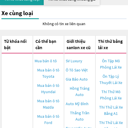
Xe cùng loại
Không có tin xe liên quan
Từ khóa nổi
Có thể bạn
Giới thiệu
Thi thử bằng
bật
cần
sanlon xe cũ
lái xe
Mua bán ô tô
SV Luxury
Ôn Tập Mô
Phỏng Lái Xe
Mua bán ô tô
Ô Tô Sao Việt
Toyota
Ôn Tập Lý
Gia Bảo Auto
Thuyết Lái Xe
Mua bán ô tô
Hồng Tráng
Hyundai
Thi Thử Mô
Auto
Phỏng Lái Xe
Mua bán ô tô
Auto Mỹ Đình
Mazda
Thi Thử Lái Xe
Thắng Trần
Bằng A1
Mua bán ô tô
Auto
Ford
Thi Thử Lái Xe