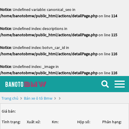
Notice
: Undefined variable: canonical_seo in
/home/banotobmw/public_html/actions/detailPage.php
on line
114
Notice
: Undefined index: descriptions in
/home/banotobmw/public_html/actions/detailPage.php
on line
115
Notice
: Undefined index: botvn_car_id in
/home/banotobmw/public_html/actions/detailPage.php
on line
116
Notice
: Undefined index: _image in
/home/banotobmw/public_html/actions/detailPage.php
on line
116
Trang chủ
Bán xe ô tô Bmw
Giá bán:
Tình trạng:
Xuất xứ:
Km:
Hộp số:
Phân hạng: