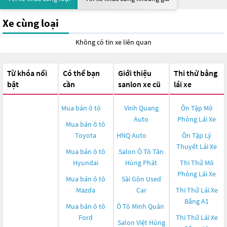
Xe cùng loại
Không có tin xe liên quan
Từ khóa nổi
Có thể bạn
Giới thiệu
Thi thử bằng
bật
cần
sanlon xe cũ
lái xe
Mua bán ô tô
Vinh Quang
Ôn Tập Mô
Auto
Phỏng Lái Xe
Mua bán ô tô
Toyota
HNQ Auto
Ôn Tập Lý
Thuyết Lái Xe
Mua bán ô tô
Salon Ô Tô Tân
Hyundai
Hùng Phát
Thi Thử Mô
Phỏng Lái Xe
Mua bán ô tô
Sài Gòn Used
Mazda
Car
Thi Thử Lái Xe
Bằng A1
Mua bán ô tô
Ô Tô Minh Quân
Ford
Thi Thử Lái Xe
Salon Việt Hùng