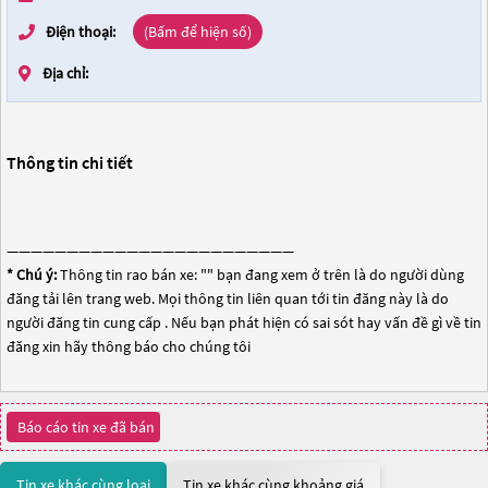
Điện thoại:
(Bấm để hiện số)
Địa chỉ:
Thông tin chi tiết
————————————————————————
* Chú ý:
Thông tin rao bán xe: "
" bạn đang xem ở trên là do người dùng
đăng tải lên trang web. Mọi thông tin liên quan tới tin đăng này là do
người đăng tin cung cấp . Nếu bạn phát hiện có sai sót hay vấn đề gì về tin
đăng xin hãy thông báo cho chúng tôi
Báo cáo tin xe đã bán
Tin xe khác cùng loại
Tin xe khác cùng khoảng giá