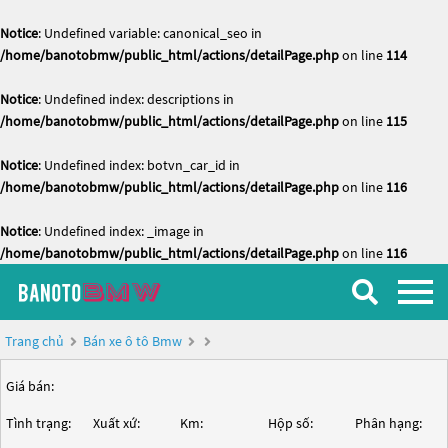
Notice
: Undefined variable: canonical_seo in
/home/banotobmw/public_html/actions/detailPage.php
on line
114
Notice
: Undefined index: descriptions in
/home/banotobmw/public_html/actions/detailPage.php
on line
115
Notice
: Undefined index: botvn_car_id in
/home/banotobmw/public_html/actions/detailPage.php
on line
116
Notice
: Undefined index: _image in
/home/banotobmw/public_html/actions/detailPage.php
on line
116
Trang chủ
Bán xe ô tô Bmw
Giá bán:
Tình trạng:
Xuất xứ:
Km:
Hộp số:
Phân hạng: