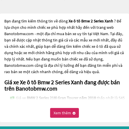
Bạn đang tìm kiếm thông tin về dòng
Xe ô tô Bmw 2 Series Xanh
? Để
lựa chọn cho mình chiếc xe phù hợp nhất hãy đến với trang web
Banotobmw.com - một địa chỉ mua bán xe uy tín tại Việt Nam. Tại đây,
bạn sẽ được cập nhật thông tin giá cả và các mẫu xe mới nhất, đầy đủ
và chính xác nhất, giúp bạn dễ dàng tìm kiếm chiếc xe ô tô đã qua sử
dụng hoặc xe mới chính hãng phù hợp với nhu cầu của mình với giá cả
hợp lý nhất. Nếu bạn đang muốn bán chiếc xe đã sử dụng,
Banotobmw.com cũng là địa chỉ lý tưởng để bạn đăng tin miễn phí và
rao bán xe một cách nhanh chóng, dễ dàng và hiệu quả.
Giá xe Xe ô tô Bmw 2 Series Xanh đang được bán
trên Banotobmw.com
Giá xe
BMW 2 Series 218i Gran Tourer năm 2018
thấp nhất là 545
Triệu
Xem thêm
Các dòng
Xe ô tô Bmw 2 Series Xanh
đang trở thành một lựa chọn phổ
biến cho những người đang tìm kiếm chiếc xe đáng tin cậy. Và để đáp
ứng nhu cầu đó, các dòng
Xe ô tô Bmw 2 Series Xanh
đang trở thành