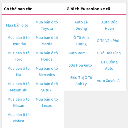
Có thể bạn cần
Giới thiệu sanlon xe cũ
Mua bán ô tô
Auto Lê
Auto Đức
Mua bán ô tô
Toyota
Dương
Huân
Mua bán ô tô
Mua bán ô tô
Ô Tô Anh
Ô Tô Văn Phú
Hyundai
Mazda
Lượng
Mua bán ô tô
Mua bán ô tô
Auto Bom
Ô Tô Hòa Bình
Ford
Honda
Ba Cường
Sơn Hoa Auto
Mua bán ô tô
Mua bán ô tô
Auto
Kia
Mercedes
Siêu Thị Ô Tô
Auto Xuyên Á
Mua bán ô tô
Mua bán ô tô
Ánh Lý
Mitsubishi
Suzuki
Mua bán ô tô
Mua bán ô tô
Nissan
Lexus
Mua bán ô tô
Vinfast