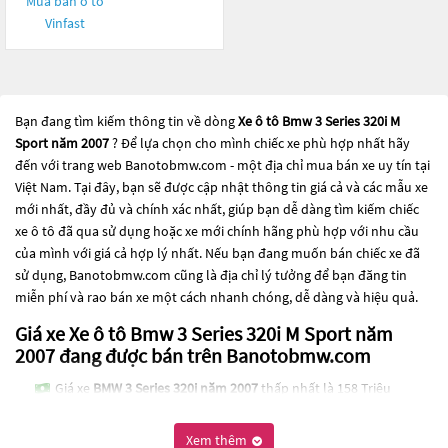
Mua bán ô tô
Vinfast
Bạn đang tìm kiếm thông tin về dòng
Xe ô tô Bmw 3 Series 320i M
Sport năm 2007
? Để lựa chọn cho mình chiếc xe phù hợp nhất hãy
đến với trang web Banotobmw.com - một địa chỉ mua bán xe uy tín tại
Việt Nam. Tại đây, bạn sẽ được cập nhật thông tin giá cả và các mẫu xe
mới nhất, đầy đủ và chính xác nhất, giúp bạn dễ dàng tìm kiếm chiếc
xe ô tô đã qua sử dụng hoặc xe mới chính hãng phù hợp với nhu cầu
của mình với giá cả hợp lý nhất. Nếu bạn đang muốn bán chiếc xe đã
sử dụng, Banotobmw.com cũng là địa chỉ lý tưởng để bạn đăng tin
miễn phí và rao bán xe một cách nhanh chóng, dễ dàng và hiệu quả.
Giá xe Xe ô tô Bmw 3 Series 320i M Sport năm
2007 đang được bán trên Banotobmw.com
Giá xe
BMW 3 Series 320i năm 2007
thấp nhất là 158 Triệu
Các dòng
Xe ô tô Bmw 3 Series 320i M Sport năm 2007
đang trở thành
Xem thêm
một lựa chọn phổ biến cho những người đang tìm kiếm chiếc xe đáng