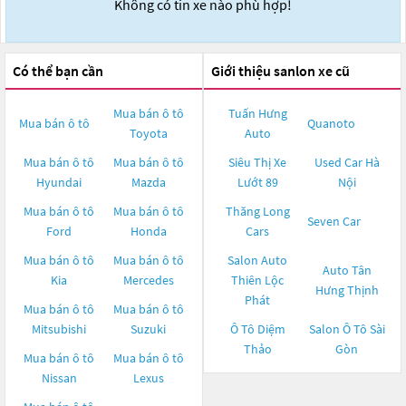
Không có tin xe nào phù hợp!
Có thể bạn cần
Giới thiệu sanlon xe cũ
Mua bán ô tô
Tuấn Hưng
Mua bán ô tô
Quanoto
Toyota
Auto
Mua bán ô tô
Mua bán ô tô
Siêu Thị Xe
Used Car Hà
Hyundai
Mazda
Lướt 89
Nội
Mua bán ô tô
Mua bán ô tô
Thăng Long
Seven Car
Ford
Honda
Cars
Mua bán ô tô
Mua bán ô tô
Salon Auto
Auto Tân
Kia
Mercedes
Thiên Lộc
Hưng Thịnh
Phát
Mua bán ô tô
Mua bán ô tô
Mitsubishi
Suzuki
Ô Tô Diệm
Salon Ô Tô Sài
Thảo
Gòn
Mua bán ô tô
Mua bán ô tô
Nissan
Lexus