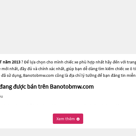
GT năm 2013
? Để lựa chọn cho mình chiếc xe phù hợp nhất hãy đến với tran
xe mới nhất, đầy đủ và chính xác nhất, giúp bạn dễ dàng tìm kiếm chiếc xe ô
e đã sử dụng, Banotobmw.com cũng là địa chỉ lý tưởng để bạn đăng tin miễn
13 đang được bán trên Banotobmw.com
ệu
một lựa chọn phổ biến cho những người đang tìm kiếm chiếc xe đáng tin cậ
ô tô Bmw 5 Series 528i GT năm 2013
này có thể là những dòng xe đời cũ đã đư
Xem thêm
2013
này đều được kiểm tra và bảo dưỡng kỹ lưỡng để đảm bảo chất lượng và
à chọn cho mình một chiếc xe phù hợp với nhu cầu và ngân sách của bạn tạ