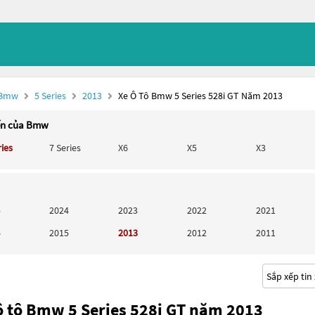
 Bmw
5 Series
2013
Xe Ô Tô Bmw 5 Series 528i GT Năm 2013
ến của Bmw
ries
7 Series
X6
X5
X3
5
2024
2023
2022
2021
6
2015
2013
2012
2011
ô tô Bmw 5 Series 528i GT năm 2013