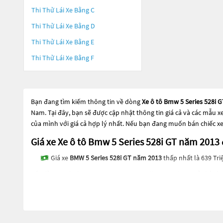
Thi Thử Lái Xe Bằng C
Thi Thử Lái Xe Bằng D
Thi Thử Lái Xe Bằng E
Thi Thử Lái Xe Bằng F
Bạn đang tìm kiếm thông tin về dòng
Xe ô tô Bmw 5 Series 528i 
Nam. Tại đây, bạn sẽ được cập nhật thông tin giá cả và các mẫu 
của mình với giá cả hợp lý nhất. Nếu bạn đang muốn bán chiếc x
Giá xe Xe ô tô Bmw 5 Series 528i GT năm 20
Giá xe
BMW 5 Series 528i GT năm 2013
thấp nhất là 639 Tri
Các dòng
Xe ô tô Bmw 5 Series 528i GT năm 2013
đang trở thành 
GT năm 2013
đang trở thành sự lựa chọn phổ biến. Các dòng
Xe 
công nghệ tiên tiến. Các dòng
Xe ô tô Bmw 5 Series 528i GT năm 
khám phá các dòng
Xe ô tô Bmw 5 Series 528i GT năm 2013
này v