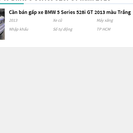
Cần bán gấp xe BMW 5 Series 528i GT 2013 màu Trắng
2013
Xe cũ
Máy xăng
Nhập khẩu
Số tự động
TP HCM