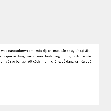
g web Banotobmw.com - một địa chỉ mua bán xe uy tín tại Việt
 tô đã qua sử dụng hoặc xe mới chính hãng phù hợp với nhu cầu
 phí và rao bán xe một cách nhanh chóng, dễ dàng và hiệu quả.
y. Và để đáp ứng nhu cầu đó, các dòng
Xe ô tô Bmw 5 Series 528i
ợc nâng cấp, hoặc là các dòng xe mới với thiết kế hiện đại và
 hiệu suất tốt nhất. Nếu bạn đang tìm kiếm một chiếc xe, hãy
i
Banotobmw.com
.