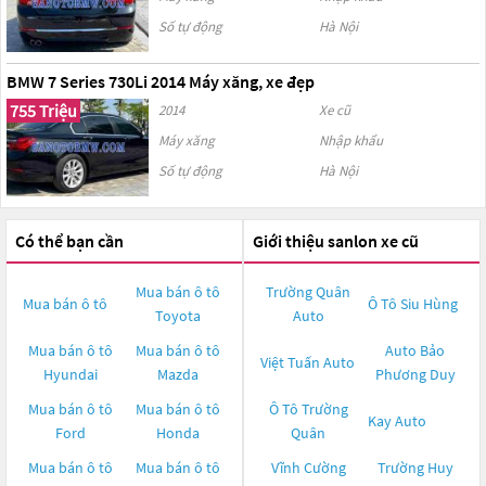
Số tự động
Hà Nội
BMW 7 Series 730Li 2014 Máy xăng, xe đẹp
755 Triệu
2014
Xe cũ
Máy xăng
Nhập khẩu
Số tự động
Hà Nội
Có thể bạn cần
Giới thiệu sanlon xe cũ
Mua bán ô tô
Trường Quân
Mua bán ô tô
Ô Tô Siu Hùng
Toyota
Auto
Mua bán ô tô
Mua bán ô tô
Auto Bảo
Việt Tuấn Auto
Hyundai
Mazda
Phương Duy
Mua bán ô tô
Mua bán ô tô
Ô Tô Trường
Kay Auto
Ford
Honda
Quân
Mua bán ô tô
Mua bán ô tô
Vĩnh Cường
Trường Huy