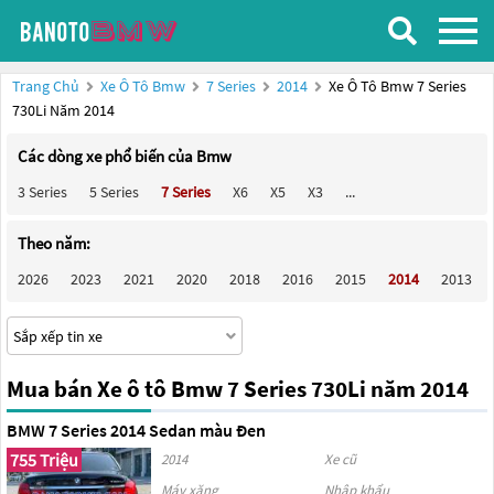
Trang Chủ
Xe Ô Tô Bmw
7 Series
2014
Xe Ô Tô Bmw 7 Series
730Li Năm 2014
Các dòng xe phổ biến của Bmw
3 Series
5 Series
7 Series
X6
X5
X3
...
Theo năm:
2026
2023
2021
2020
2018
2016
2015
2014
2013
Mua bán Xe ô tô Bmw 7 Series 730Li năm 2014
BMW 7 Series 2014 Sedan màu Đen
755 Triệu
2014
Xe cũ
Máy xăng
Nhập khẩu