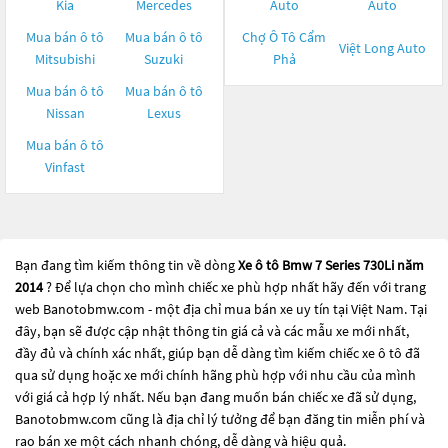
Kia
Mercedes
Auto
Auto
Mua bán ô tô
Mua bán ô tô
Chợ Ô Tô Cẩm
Việt Long Auto
Mitsubishi
Suzuki
Phả
Mua bán ô tô
Mua bán ô tô
Nissan
Lexus
Mua bán ô tô
Vinfast
Bạn đang tìm kiếm thông tin về dòng
Xe ô tô Bmw 7 Series 730Li năm
2014
? Để lựa chọn cho mình chiếc xe phù hợp nhất hãy đến với trang
web Banotobmw.com - một địa chỉ mua bán xe uy tín tại Việt Nam. Tại
đây, bạn sẽ được cập nhật thông tin giá cả và các mẫu xe mới nhất,
đầy đủ và chính xác nhất, giúp bạn dễ dàng tìm kiếm chiếc xe ô tô đã
qua sử dụng hoặc xe mới chính hãng phù hợp với nhu cầu của mình
với giá cả hợp lý nhất. Nếu bạn đang muốn bán chiếc xe đã sử dụng,
Banotobmw.com cũng là địa chỉ lý tưởng để bạn đăng tin miễn phí và
rao bán xe một cách nhanh chóng, dễ dàng và hiệu quả.