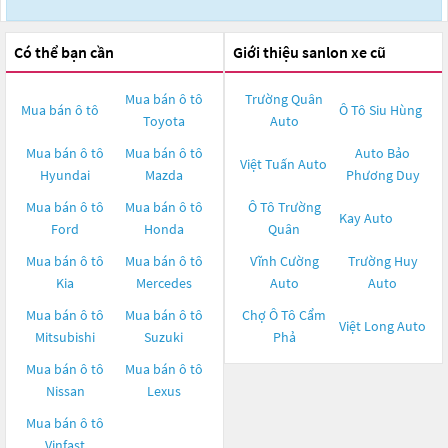
Có thể bạn cần
Giới thiệu sanlon xe cũ
Mua bán ô tô
Trường Quân
Mua bán ô tô
Ô Tô Siu Hùng
Toyota
Auto
Mua bán ô tô
Mua bán ô tô
Auto Bảo
Việt Tuấn Auto
Hyundai
Mazda
Phương Duy
Mua bán ô tô
Mua bán ô tô
Ô Tô Trường
Kay Auto
Ford
Honda
Quân
Mua bán ô tô
Mua bán ô tô
Vĩnh Cường
Trường Huy
Kia
Mercedes
Auto
Auto
Mua bán ô tô
Mua bán ô tô
Chợ Ô Tô Cẩm
Việt Long Auto
Mitsubishi
Suzuki
Phả
Mua bán ô tô
Mua bán ô tô
Nissan
Lexus
Mua bán ô tô
Vinfast