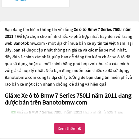
Bạn đang tìm kiếm thông tin về dòng
Xe ô tô Bmw 7 Series 750Li năm
2011
? Để lựa chọn cho mình chiếc xe phù hợp nhất hãy đến với trang
web Banotobmw.com - một địa chỉ mua bán xe uy tín tại Việt Nam. Tại
đây, bạn sẽ được cập nhật thông tin giá cả và các mẫu xe mới nhất,
đầy đủ và chính xác nhất, giúp bạn dễ dàng tìm kiếm chiếc xe ô tô đã
qua sử dụng hoặc xe mới chính hãng phù hợp với nhu cầu của mình
với giá cả hợp lý nhất. Nếu bạn đang muốn bán chiếc xe đã sử dụng,
Banotobmw.com cũng là địa chỉ lý tưởng để bạn đăng tin miễn phí và
rao bán xe một cách nhanh chóng, dễ dàng và hiệu quả.
Giá xe Xe ô tô Bmw 7 Series 750Li năm 2011 đang
được bán trên Banotobmw.com
Giá xe
BMW 7 Series 730Li năm 2011
thấp nhất là 525 Triệu
Các dòng
Xe ô tô Bmw 7 Series 750Li năm 2011
đang trở thành một lựa
Xem thêm
chọn phổ biến cho những người đang tìm kiếm chiếc xe đáng tin cậy.
Và để đáp ứng nhu cầu đó, các dòng
Xe ô tô Bmw 7 Series 750Li năm