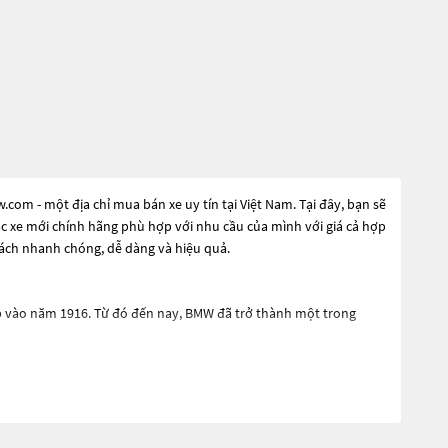
om - một địa chỉ mua bán xe uy tín tại Việt Nam. Tại đây, bạn sẽ
ặc xe mới chính hãng phù hợp với nhu cầu của mình với giá cả hợp
cách nhanh chóng, dễ dàng và hiệu quả.
lập vào năm 1916. Từ đó đến nay, BMW đã trở thành một trong
trưng riêng, phong cách hiện đại và động cơ mạnh mẽ.
 điện và hybrid như BMW i3 và BMW i8.
hông minh và nhiều tính năng an toàn tiên tiến khác.