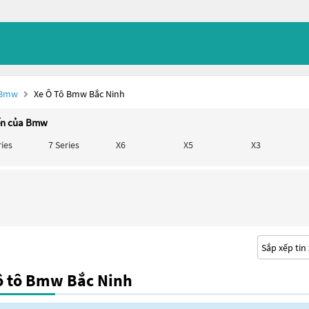
 Bmw
Xe Ô Tô Bmw Bắc Ninh
ến của Bmw
ries
7 Series
X6
X5
X3
ô tô Bmw Bắc Ninh