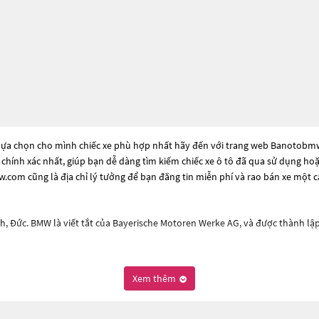
lựa chọn cho mình chiếc xe phù hợp nhất hãy đến với trang web Banotobmw.c
à chính xác nhất, giúp bạn dễ dàng tìm kiếm chiếc xe ô tô đã qua sử dụng ho
com cũng là địa chỉ lý tưởng để bạn đăng tin miễn phí và rao bán xe một 
unich, Đức. BMW là viết tắt của Bayerische Motoren Werke AG, và được thành 
, xe coupe, xe SUV và xe thể thao. Mỗi loại xe của BMW đều có thiết kế đặc 
Xem thêm
, BMW 7 Series, BMW X5 và BMW M Series. BMW cũng đã ra mắt một số mẫu xe
ống lái tự động, hệ thống giải trí thông minh, hệ thống phanh và đèn pha t