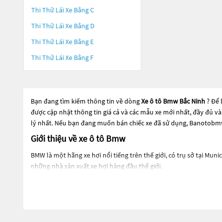
Thi Thử Lái Xe Bằng C
Thi Thử Lái Xe Bằng D
Thi Thử Lái Xe Bằng E
Thi Thử Lái Xe Bằng F
Bạn đang tìm kiếm thông tin về dòng
Xe ô tô Bmw Bắc Ninh
? Để 
được cập nhật thông tin giá cả và các mẫu xe mới nhất, đầy đủ v
lý nhất. Nếu bạn đang muốn bán chiếc xe đã sử dụng, Banotobmw.
Giới thiệu về xe ô tô Bmw
BMW là một hãng xe hơi nổi tiếng trên thế giới, có trụ sở tại M
những nhà sản xuất xe hơi hàng đầu thế giới.
BMW sản xuất các loại xe ô tô cao cấp và sang trọng như xe sedan
Một số dòng xe của BMW nổi bật như BMW 3 Series, BMW 5 Series
BMW cũng nổi tiếng với công nghệ tiên tiến của họ, bao gồm hệ th