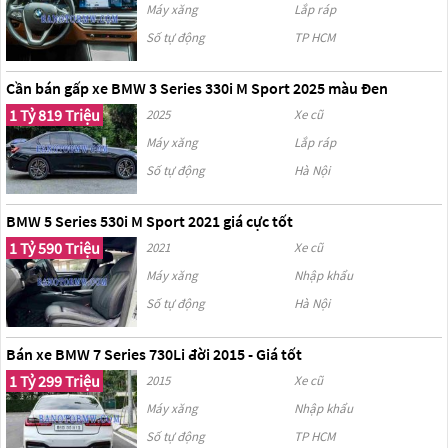
Máy xăng
Lắp ráp
Số tự động
TP HCM
Cần bán gấp xe BMW 3 Series 330i M Sport 2025 màu Đen
1 Tỷ 819 Triệu
2025
Xe cũ
Máy xăng
Lắp ráp
Số tự động
Hà Nội
BMW 5 Series 530i M Sport 2021 giá cực tốt
1 Tỷ 590 Triệu
2021
Xe cũ
Máy xăng
Nhập khẩu
Số tự động
Hà Nội
Bán xe BMW 7 Series 730Li đời 2015 - Giá tốt
1 Tỷ 299 Triệu
2015
Xe cũ
Máy xăng
Nhập khẩu
Số tự động
TP HCM