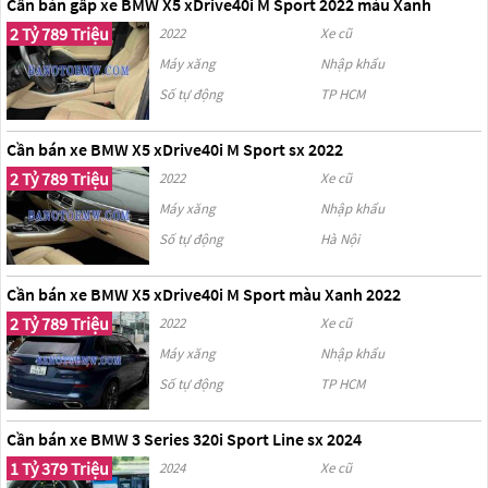
Cần bán gấp xe BMW X5 xDrive40i M Sport 2022 màu Xanh
2 Tỷ 789 Triệu
2022
Xe cũ
Máy xăng
Nhập khẩu
Số tự động
TP HCM
Cần bán xe BMW X5 xDrive40i M Sport sx 2022
2 Tỷ 789 Triệu
2022
Xe cũ
Máy xăng
Nhập khẩu
Số tự động
Hà Nội
Cần bán xe BMW X5 xDrive40i M Sport màu Xanh 2022
2 Tỷ 789 Triệu
2022
Xe cũ
Máy xăng
Nhập khẩu
Số tự động
TP HCM
Cần bán xe BMW 3 Series 320i Sport Line sx 2024
1 Tỷ 379 Triệu
2024
Xe cũ