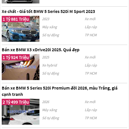
Xe chất - Giá tốt BMW 5 Series 520i M Sport 2023
1 Tỷ 881 Triệu
2023
Xe mới
Máy xăng
Lắp ráp
Số tự động
TP HCM
Bán xe BMW X3 xDrive20i 2025. Quá đẹp
1 Tỷ 924 Triệu
2025
Xe mới
Xe hybrid
Lắp ráp
Số tự động
TP HCM
Bán xe BMW 5 Series 520i Premium đời 2026, màu Trắng, giá
cạnh tranh
2 Tỷ 499 Triệu
2026
Xe mới
Máy xăng
Lắp ráp
Số tự động
TP HCM