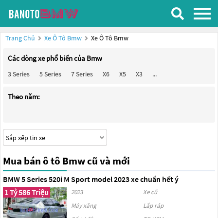
Trang Chủ
Xe Ô Tô Bmw
Xe Ô Tô Bmw
Các dòng xe phổ biến của Bmw
3 Series
5 Series
7 Series
X6
X5
X3
...
Theo năm:
Mua bán ô tô Bmw cũ và mới
BMW 5 Series 520i M Sport model 2023 xe chuẩn hết ý
1 Tỷ 586 Triệu
2023
Xe cũ
Máy xăng
Lắp ráp