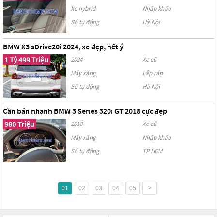
Xe hybrid
Nhập khẩu
Số tự động
Hà Nội
BMW X3 sDrive20i 2024, xe đẹp, hết ý
1 Tỷ 499 Triệu
2024
Xe cũ
Máy xăng
Lắp ráp
Số tự động
Hà Nội
Cần bán nhanh BMW 3 Series 320i GT 2018 cực đẹp
980 Triệu
2018
Xe cũ
Máy xăng
Nhập khẩu
Số tự động
TP HCM
01
02
03
04
05
>