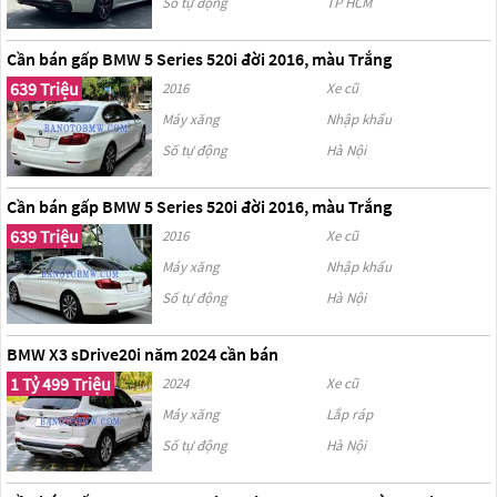
Số tự động
TP HCM
Cần bán gấp BMW 5 Series 520i đời 2016, màu Trắng
639 Triệu
2016
Xe cũ
Máy xăng
Nhập khẩu
Số tự động
Hà Nội
Cần bán gấp BMW 5 Series 520i đời 2016, màu Trắng
639 Triệu
2016
Xe cũ
Máy xăng
Nhập khẩu
Số tự động
Hà Nội
BMW X3 sDrive20i năm 2024 cần bán
1 Tỷ 499 Triệu
2024
Xe cũ
Máy xăng
Lắp ráp
Số tự động
Hà Nội