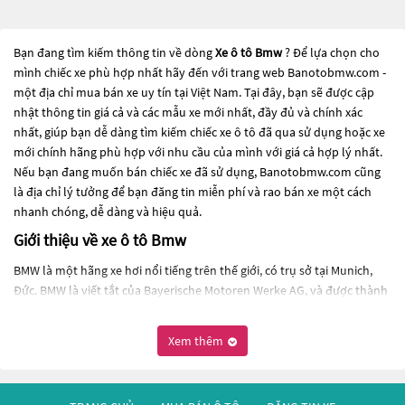
Bạn đang tìm kiếm thông tin về dòng
Xe ô tô Bmw
? Để lựa chọn cho
mình chiếc xe phù hợp nhất hãy đến với trang web Banotobmw.com -
một địa chỉ mua bán xe uy tín tại Việt Nam. Tại đây, bạn sẽ được cập
nhật thông tin giá cả và các mẫu xe mới nhất, đầy đủ và chính xác
nhất, giúp bạn dễ dàng tìm kiếm chiếc xe ô tô đã qua sử dụng hoặc xe
mới chính hãng phù hợp với nhu cầu của mình với giá cả hợp lý nhất.
Nếu bạn đang muốn bán chiếc xe đã sử dụng, Banotobmw.com cũng
là địa chỉ lý tưởng để bạn đăng tin miễn phí và rao bán xe một cách
nhanh chóng, dễ dàng và hiệu quả.
Giới thiệu về xe ô tô Bmw
BMW là một hãng xe hơi nổi tiếng trên thế giới, có trụ sở tại Munich,
Đức. BMW là viết tắt của Bayerische Motoren Werke AG, và được thành
lập vào năm 1916. Từ đó đến nay, BMW đã trở thành một trong những
nhà sản xuất xe hơi hàng đầu thế giới.
Xem thêm
BMW sản xuất các loại xe ô tô cao cấp và sang trọng như xe sedan, xe
coupe, xe SUV và xe thể thao. Mỗi loại xe của BMW đều có thiết kế đặc
trưng riêng, phong cách hiện đại và động cơ mạnh mẽ.