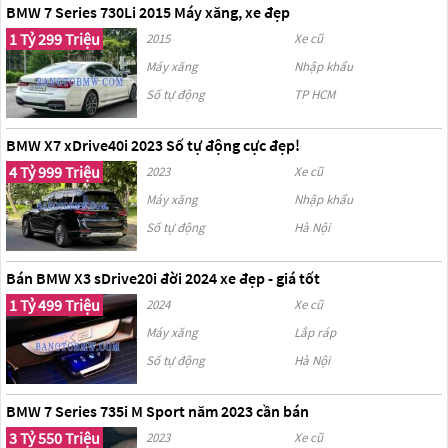
BMW 7 Series 730Li 2015 Máy xăng, xe đẹp
1 Tỷ 299 Triệu
2015
Xe cũ
Máy xăng
Nhập khẩu
Số tự động
TP HCM
BMW X7 xDrive40i 2023 Số tự động cực đẹp!
4 Tỷ 999 Triệu
2023
Xe cũ
Máy xăng
Nhập khẩu
Số tự động
Hà Nội
Bán BMW X3 sDrive20i đời 2024 xe đẹp - giá tốt
1 Tỷ 499 Triệu
2024
Xe cũ
Máy xăng
Lắp ráp
Số tự động
Hà Nội
BMW 7 Series 735i M Sport năm 2023 cần bán
3 Tỷ 550 Triệu
2023
Xe cũ