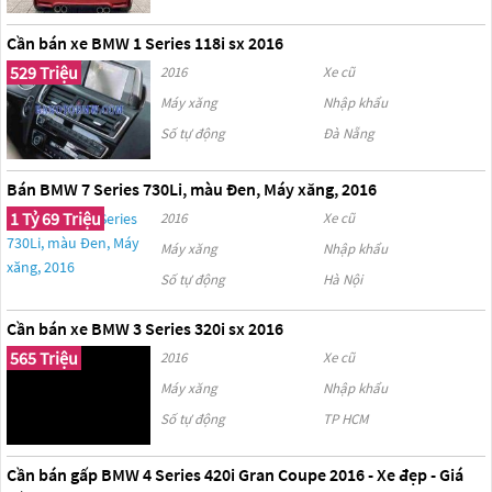
Cần bán xe BMW 1 Series 118i sx 2016
529 Triệu
2016
Xe cũ
Máy xăng
Nhập khẩu
Số tự động
Đà Nẵng
Bán BMW 7 Series 730Li, màu Đen, Máy xăng, 2016
1 Tỷ 69 Triệu
2016
Xe cũ
Máy xăng
Nhập khẩu
Số tự động
Hà Nội
Cần bán xe BMW 3 Series 320i sx 2016
565 Triệu
2016
Xe cũ
Máy xăng
Nhập khẩu
Số tự động
TP HCM
Cần bán gấp BMW 4 Series 420i Gran Coupe 2016 - Xe đẹp - Giá