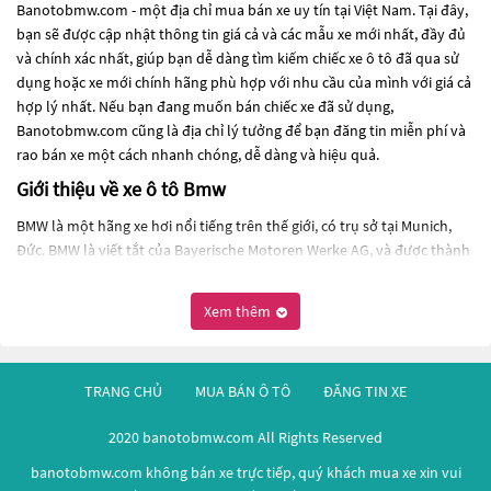
Banotobmw.com - một địa chỉ mua bán xe uy tín tại Việt Nam. Tại đây,
bạn sẽ được cập nhật thông tin giá cả và các mẫu xe mới nhất, đầy đủ
và chính xác nhất, giúp bạn dễ dàng tìm kiếm chiếc xe ô tô đã qua sử
dụng hoặc xe mới chính hãng phù hợp với nhu cầu của mình với giá cả
hợp lý nhất. Nếu bạn đang muốn bán chiếc xe đã sử dụng,
Banotobmw.com cũng là địa chỉ lý tưởng để bạn đăng tin miễn phí và
rao bán xe một cách nhanh chóng, dễ dàng và hiệu quả.
Giới thiệu về xe ô tô Bmw
BMW là một hãng xe hơi nổi tiếng trên thế giới, có trụ sở tại Munich,
Đức. BMW là viết tắt của Bayerische Motoren Werke AG, và được thành
lập vào năm 1916. Từ đó đến nay, BMW đã trở thành một trong những
nhà sản xuất xe hơi hàng đầu thế giới.
Xem thêm
BMW sản xuất các loại xe ô tô cao cấp và sang trọng như xe sedan, xe
coupe, xe SUV và xe thể thao. Mỗi loại xe của BMW đều có thiết kế đặc
trưng riêng, phong cách hiện đại và động cơ mạnh mẽ.
TRANG CHỦ
MUA BÁN Ô TÔ
ĐĂNG TIN XE
Một số dòng xe của BMW nổi bật như BMW 3 Series, BMW 5 Series, BMW
2020 banotobmw.com All Rights Reserved
7 Series, BMW X5 và BMW M Series. BMW cũng đã ra mắt một số mẫu xe
điện và hybrid như BMW i3 và BMW i8.
banotobmw.com không bán xe trực tiếp, quý khách mua xe xin vui