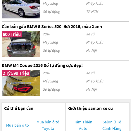
Máy xăng
Nhập khẩu
Số tự động
TP HCM
Cần bán gấp BMW 5 Series 520i đời 2016, màu Xanh
600 Triệu
2016
Xe cũ
Máy xăng
Nhập khẩu
Số tự động
Hà Nội
BMW M4 Coupe 2016 Số tự động cực đẹp!
2 Tỷ 599 Triệu
2016
Xe cũ
Máy xăng
Nhập khẩu
Số tự động
Hà Nội
Có thể bạn cần
Giới thiệu sanlon xe cũ
Mua bán ô tô
Tâm Thiện
Salon Ô Tô
Mua bán ô tô
Toyota
Auto
Cảnh Hằng