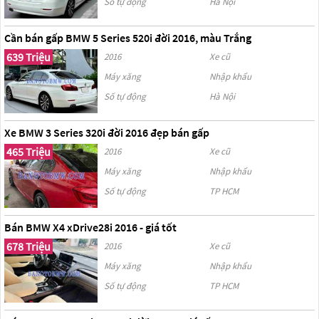
Số tự động
Hà Nội
Cần bán gấp BMW 5 Series 520i đời 2016, màu Trắng
639 Triệu
2016
Xe cũ
Máy xăng
Nhập khẩu
Số tự động
Hà Nội
Xe BMW 3 Series 320i đời 2016 đẹp bán gấp
465 Triệu
2016
Xe cũ
Máy xăng
Nhập khẩu
Số tự động
TP HCM
Bán BMW X4 xDrive28i 2016 - giá tốt
678 Triệu
2016
Xe cũ
Máy xăng
Nhập khẩu
Số tự động
TP HCM