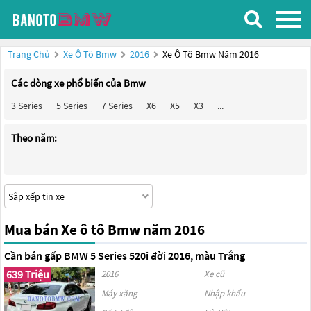
Trang Chủ
Xe Ô Tô Bmw
2016
Xe Ô Tô Bmw Năm 2016
Các dòng xe phổ biến của Bmw
3 Series
5 Series
7 Series
X6
X5
X3
...
Theo năm:
Mua bán Xe ô tô Bmw năm 2016
Cần bán gấp BMW 5 Series 520i đời 2016, màu Trắng
639 Triệu
2016
Xe cũ
Máy xăng
Nhập khẩu