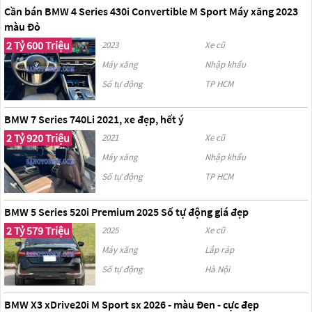
Cần bán BMW 4 Series 430i Convertible M Sport Máy xăng 2023
màu Đỏ
2 Tỷ 600 Triệu
2023
Xe cũ
Máy xăng
Nhập khẩu
Số tự động
TP HCM
BMW 7 Series 740Li 2021, xe đẹp, hết ý
2 Tỷ 920 Triệu
2021
Xe cũ
Máy xăng
Nhập khẩu
Số tự động
TP HCM
BMW 5 Series 520i Premium 2025 Số tự động giá đẹp
2 Tỷ 579 Triệu
2025
Xe cũ
Máy xăng
Lắp ráp
Số tự động
Hà Nội
BMW X3 xDrive20i M Sport sx 2026 - màu Đen - cực đẹp