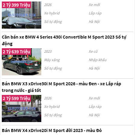
2 Tỷ 399 Triệu
2026
Xe mới
Xe hybrid
Lắp ráp
Số tự động
Hà Nội
Cần bán xe BMW 4 Series 430i Convertible M Sport 2023 Số tự
động
2 Tỷ 639 Triệu
2023
Xe cũ
Máy xăng
Nhập khẩu
Số tự động
Hà Nội
Bán BMW X3 xDrive30i M Sport 2026 - màu Đen - xe Lắp ráp
trong nước - giá tốt
2 Tỷ 599 Triệu
2026
Xe mới
Xe hybrid
Lắp ráp
Số tự động
Hà Nội
Bán BMW X4 xDrive20i M Sport đời 2023 - màu Đỏ