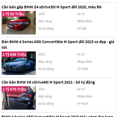
Cần bán gấp BMW Z4 sDrive30i M Sport đời 2020, màu Đỏ
2 Tỷ 50 Triệu
2020
Xe cũ
Máy xăng
Nhập khẩu
Số tự động
Hà Nội
Bán BMW 4 Series 430i Convertible M Sport đời 2023 xe đẹp - giá
tốt
2 Tỷ 698 Triệu
2023
Xe cũ
Máy xăng
Nhập khẩu
Số tự động
TP HCM
Cần bán BMW X6 xDrive40i M Sport 2021 - Số tự động
2 Tỷ 979 Triệu
2021
Xe cũ
Máy xăng
Nhập khẩu
Số tự động
TP HCM
BMW 4 Series 430i Convertible M Sport 2023 Máy xăng đẹp long