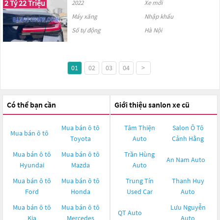
2 Tỷ 22 Triệu
2022
Xe mới
Máy xăng
Nhập khẩu
Số tự động
Hà Nội
01
02
03
04
>
Có thể bạn cần
Giới thiệu sanlon xe cũ
Mua bán ô tô
Tâm Thiện
Salon Ô Tô
Mua bán ô tô
Toyota
Auto
Cảnh Hằng
Mua bán ô tô
Mua bán ô tô
Trần Hùng
An Nam Auto
Hyundai
Mazda
Auto
Mua bán ô tô
Mua bán ô tô
Trung Tín
Thanh Huy
Ford
Honda
Used Car
Auto
Mua bán ô tô
Mua bán ô tô
Lưu Nguyễn
QT Auto
Kia
Mercedes
Auto