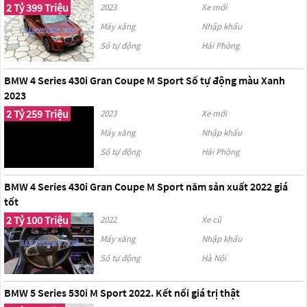
2 Tỷ 399 Triệu
2023
Xe mới
Máy xăng
Nhập khẩu
Số tự động
Hải Phòng
BMW 4 Series 430i Gran Coupe M Sport Số tự động màu Xanh
2023
2 Tỷ 259 Triệu
2023
Xe mới
Máy xăng
Nhập khẩu
Số tự động
Hải Phòng
BMW 4 Series 430i Gran Coupe M Sport năm sản xuất 2022 giá
tốt
2 Tỷ 100 Triệu
2022
Xe cũ
Máy xăng
Nhập khẩu
Số tự động
Hà Nội
BMW 5 Series 530i M Sport 2022. Kết nối giá trị thật