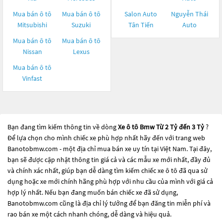
Mua bán ô tô
Mua bán ô tô
Salon Auto
Nguyễn Thái
Mitsubishi
Suzuki
Tân Tiến
Auto
Mua bán ô tô
Mua bán ô tô
Nissan
Lexus
Mua bán ô tô
Vinfast
Bạn đang tìm kiếm thông tin về dòng
Xe ô tô Bmw Từ 2 Tỷ đến 3 Tỷ
?
Để lựa chọn cho mình chiếc xe phù hợp nhất hãy đến với trang web
Banotobmw.com - một địa chỉ mua bán xe uy tín tại Việt Nam. Tại đây,
bạn sẽ được cập nhật thông tin giá cả và các mẫu xe mới nhất, đầy đủ
và chính xác nhất, giúp bạn dễ dàng tìm kiếm chiếc xe ô tô đã qua sử
dụng hoặc xe mới chính hãng phù hợp với nhu cầu của mình với giá cả
hợp lý nhất. Nếu bạn đang muốn bán chiếc xe đã sử dụng,
Banotobmw.com cũng là địa chỉ lý tưởng để bạn đăng tin miễn phí và
rao bán xe một cách nhanh chóng, dễ dàng và hiệu quả.