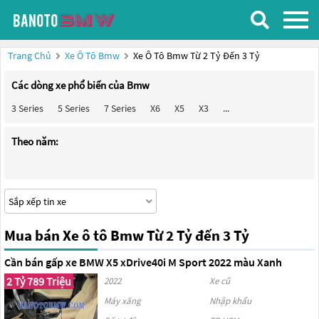
Trang Chủ
Xe Ô Tô Bmw
Xe Ô Tô Bmw Từ 2 Tỷ Đến 3 Tỷ
Các dòng xe phổ biến của Bmw
3 Series
5 Series
7 Series
X6
X5
X3
...
Theo năm:
Mua bán Xe ô tô Bmw Từ 2 Tỷ đến 3 Tỷ
Cần bán gấp xe BMW X5 xDrive40i M Sport 2022 màu Xanh
2 Tỷ 789 Triệu
2022
Xe cũ
Máy xăng
Nhập khẩu