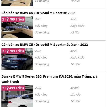
Số tự động
TP HCM
Cần bán xe BMW X5 xDrive40i M Sport sx 2022
2 Tỷ 789 Triệu
2022
Xe cũ
Máy xăng
Nhập khẩu
Số tự động
Hà Nội
Cần bán xe BMW X5 xDrive40i M Sport màu Xanh 2022
2 Tỷ 789 Triệu
2022
Xe cũ
Máy xăng
Nhập khẩu
Số tự động
TP HCM
Bán xe BMW 5 Series 520i Premium đời 2026, màu Trắng, giá
cạnh tranh
2 Tỷ 499 Triệu
2026
Xe mới
Máy xăng
Lắp ráp
Số tự động
TP HCM