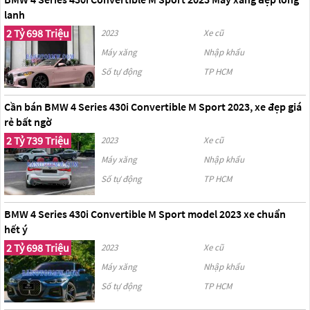
lanh
2 Tỷ 698 Triệu
2023
Xe cũ
Máy xăng
Nhập khẩu
Số tự động
TP HCM
Cần bán BMW 4 Series 430i Convertible M Sport 2023, xe đẹp giá
rẻ bất ngờ
2 Tỷ 739 Triệu
2023
Xe cũ
Máy xăng
Nhập khẩu
Số tự động
TP HCM
BMW 4 Series 430i Convertible M Sport model 2023 xe chuẩn
hết ý
2 Tỷ 698 Triệu
2023
Xe cũ
Máy xăng
Nhập khẩu
Số tự động
TP HCM