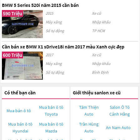
BMW 5 Series 520i năm 2015 cần bán
590 Triệu
2015
Xe cũ
Máy xăng
Nhập khẩu
Số tự động
TP HCM
Cần bán xe BMW X1 sDrive18i năm 2017 màu Xanh cực đẹp
600 Triệu
2017
Xe cũ
Máy xăng
Nhập khẩu
Số tự động
Bình Định
Có thể bạn cần
Giới thiệu sanlon xe cũ
Mua bán ô tô
Tâm Thiện
Salon Ô Tô
Mua bán ô tô
Toyota
Auto
Cảnh Hằng
Mua bán ô tô
Mua bán ô tô
Trần Hùng
An Nam Auto
Hyundai
Mazda
Auto