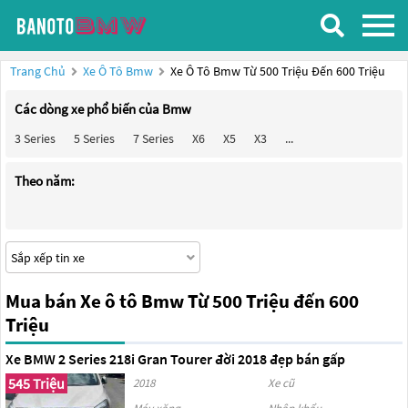
Trang Chủ
Xe Ô Tô Bmw
Xe Ô Tô Bmw Từ 500 Triệu Đến 600 Triệu
Các dòng xe phổ biến của Bmw
3 Series
5 Series
7 Series
X6
X5
X3
...
Theo năm:
Mua bán Xe ô tô Bmw Từ 500 Triệu đến 600
Triệu
Xe BMW 2 Series 218i Gran Tourer đời 2018 đẹp bán gấp
545 Triệu
2018
Xe cũ