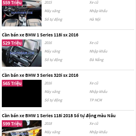
559 Triệu
2015
Xe cũ
Máy xăng
Nhập khẩu
Số tự động
Hà Nội
Cần bán xe BMW 1 Series 118i sx 2016
529 Triệu
2016
Xe cũ
Máy xăng
Nhập khẩu
Số tự động
Đà Nẵng
Cần bán xe BMW 3 Series 320i sx 2016
565 Triệu
2016
Xe cũ
Máy xăng
Nhập khẩu
Số tự động
TP HCM
Cần bán xe BMW 1 Series 118i 2018 Số tự động màu Nâu
599 Triệu
2018
Xe cũ
Máy xăng
Nhập khẩu