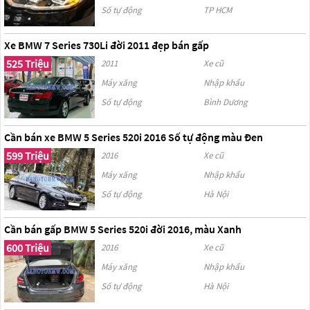
Số tự động
TP HCM
Xe BMW 7 Series 730Li đời 2011 đẹp bán gấp
525 Triệu
2011
Xe cũ
Máy xăng
Nhập khẩu
Số tự động
Bình Dương
Cần bán xe BMW 5 Series 520i 2016 Số tự động màu Đen
599 Triệu
2016
Xe cũ
Máy xăng
Nhập khẩu
Số tự động
Hà Nội
Cần bán gấp BMW 5 Series 520i đời 2016, màu Xanh
600 Triệu
2016
Xe cũ
Máy xăng
Nhập khẩu
Số tự động
Hà Nội