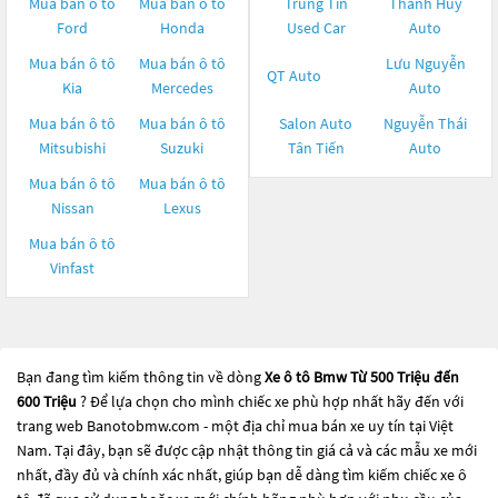
Mua bán ô tô
Mua bán ô tô
Trung Tín
Thanh Huy
Ford
Honda
Used Car
Auto
Mua bán ô tô
Mua bán ô tô
Lưu Nguyễn
QT Auto
Kia
Mercedes
Auto
Mua bán ô tô
Mua bán ô tô
Salon Auto
Nguyễn Thái
Mitsubishi
Suzuki
Tân Tiến
Auto
Mua bán ô tô
Mua bán ô tô
Nissan
Lexus
Mua bán ô tô
Vinfast
Bạn đang tìm kiếm thông tin về dòng
Xe ô tô Bmw Từ 500 Triệu đến
600 Triệu
? Để lựa chọn cho mình chiếc xe phù hợp nhất hãy đến với
trang web Banotobmw.com - một địa chỉ mua bán xe uy tín tại Việt
Nam. Tại đây, bạn sẽ được cập nhật thông tin giá cả và các mẫu xe mới
nhất, đầy đủ và chính xác nhất, giúp bạn dễ dàng tìm kiếm chiếc xe ô