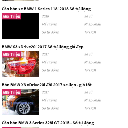
Cần bán xe BMW 1 Series 118i 2018 Số tự động
565 Triệu
2018
Xe cũ
Máy xăng
Nhập khẩu
Số tự động
TP HCM
BMW X3 xDrive20i 2017 Số tự động giá đẹp
599 Triệu
2017
Xe cũ
Máy xăng
Nhập khẩu
Số tự động
TP HCM
Bán BMW X3 xDrive20i đời 2017 xe đẹp - giá tốt
599 Triệu
2017
Xe cũ
Máy xăng
Nhập khẩu
Số tự động
TP HCM
Cần bán BMW 3 Series 328i GT 2015 - Số tự động