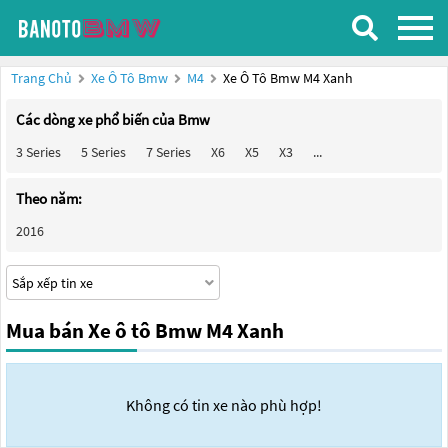
Trang Chủ
Xe Ô Tô Bmw
M4
Xe Ô Tô Bmw M4 Xanh
Các dòng xe phổ biến của Bmw
3 Series
5 Series
7 Series
X6
X5
X3
...
Theo năm:
2016
Mua bán Xe ô tô Bmw M4 Xanh
Không có tin xe nào phù hợp!