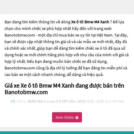
Bạn đang tìm kiếm thông tin về dòng
Xe ô tô Bmw M4 Xanh
? Để lựa
chọn cho mình chiếc xe phù hợp nhất hãy đến với trang web
Banotobmw.com - một địa chỉ mua bán xe uy tín tại Việt Nam. Tại đây,
bạn sẽ được cập nhật thông tin giá cả và các mẫu xe mới nhất, đầy đủ
và chính xác nhất, giúp bạn dễ dàng tìm kiếm chiếc xe ô tô đã qua sử
dụng hoặc xe mới chính hãng phù hợp với nhu cầu của mình với giá cả
hợp lý nhất. Nếu bạn đang muốn bán chiếc xe đã sử dụng,
Banotobmw.com cũng là địa chỉ lý tưởng để bạn đăng tin miễn phí và
rao bán xe một cách nhanh chóng, dễ dàng và hiệu quả.
Giá xe Xe ô tô Bmw M4 Xanh đang được bán trên
Banotobmw.com
Giá xe
BMW M4 Coupe 3.0 MT năm 2025
thấp nhất là 5 Tỷ 599
Triệu
Xem thêm
Giá xe
BMW M4 Coupe năm 2016
thấp nhất là 1 Tỷ 999 Triệu
Các dòng
Xe ô tô Bmw M4 Xanh
đang trở thành một lựa chọn phổ biến