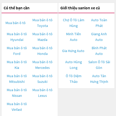
Có thể bạn cần
Giới thiệu sanlon xe cũ
Mua bán ô tô
Chợ Ô Tô Lâm
Auto Toàn
Mua bán ô tô
Toyota
Hùng
Phát
Mua bán ô tô
Mua bán ô tô
Minh Tiến
Giang Anh
Hyundai
Mazda
Auto
Auto
Mua bán ô tô
Mua bán ô tô
Bình Phát
Gia Hưng Auto
Ford
Honda
Auto
Mua bán ô tô
Mua bán ô tô
Auto Hùng
Salon Ô Tô Sài
Kia
Mercedes
Long
Gòn
Mua bán ô tô
Mua bán ô tô
Ô Tô Diệm
Auto Tân
Mitsubishi
Suzuki
Thảo
Hưng Thịnh
Mua bán ô tô
Mua bán ô tô
Nissan
Lexus
Mua bán ô tô
Vinfast