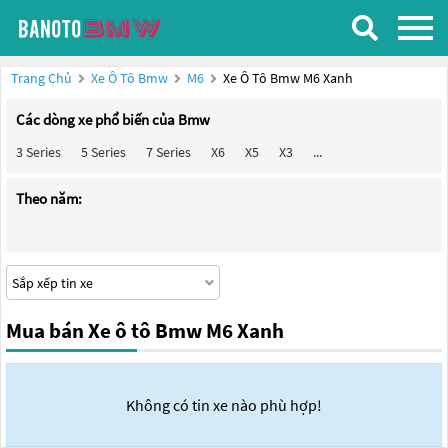
Trang Chủ
Xe Ô Tô Bmw
M6
Xe Ô Tô Bmw M6 Xanh
Các dòng xe phổ biến của Bmw
3 Series
5 Series
7 Series
X6
X5
X3
...
Theo năm:
Mua bán Xe ô tô Bmw M6 Xanh
Không có tin xe nào phù hợp!