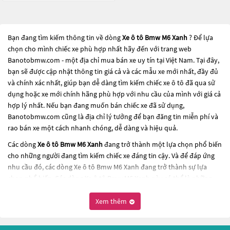
Bạn đang tìm kiếm thông tin về dòng
Xe ô tô Bmw M6 Xanh
? Để lựa
chọn cho mình chiếc xe phù hợp nhất hãy đến với trang web
Banotobmw.com - một địa chỉ mua bán xe uy tín tại Việt Nam. Tại đây,
bạn sẽ được cập nhật thông tin giá cả và các mẫu xe mới nhất, đầy đủ
và chính xác nhất, giúp bạn dễ dàng tìm kiếm chiếc xe ô tô đã qua sử
dụng hoặc xe mới chính hãng phù hợp với nhu cầu của mình với giá cả
hợp lý nhất. Nếu bạn đang muốn bán chiếc xe đã sử dụng,
Banotobmw.com cũng là địa chỉ lý tưởng để bạn đăng tin miễn phí và
rao bán xe một cách nhanh chóng, dễ dàng và hiệu quả.
Các dòng
Xe ô tô Bmw M6 Xanh
đang trở thành một lựa chọn phổ biến
cho những người đang tìm kiếm chiếc xe đáng tin cậy. Và để đáp ứng
nhu cầu đó, các dòng
Xe ô tô Bmw M6 Xanh
đang trở thành sự lựa
chọn phổ biến. Các dòng
Xe ô tô Bmw M6 Xanh
này có thể là những
dòng xe đời cũ đã được nâng cấp, hoặc là các dòng xe mới với thiết kế
hiện đại và công nghệ tiên tiến. Các dòng
Xe ô tô Bmw M6 Xanh
này
Xem thêm
đều được kiểm tra và bảo dưỡng kỹ lưỡng để đảm bảo chất lượng và
hiệu suất tốt nhất. Nếu bạn đang tìm kiếm một chiếc xe, hãy khám