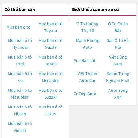
Có thể bạn cần
Giới thiệu sanlon xe cũ
Mua bán ô tô
Ô Tô Hưởng
Ô Tô Chiến
Mua bán ô tô
Toyota
Thụ 3S
Bẩy
Mua bán ô tô
Mua bán ô tô
Mạnh Phong
Sàn Ô Tô Hà
Hyundai
Mazda
Auto
Nội
Mua bán ô tô
Mua bán ô tô
Việt Dũng
Vua Bán Tải
Ford
Honda
Auto
Mua bán ô tô
Mua bán ô tô
Việt Thành
Salon Trung
Kia
Mercedes
Auto Car
Nguyên Phát
Mua bán ô tô
Mua bán ô tô
Auto Song
Xe Đẹp Auto
Mitsubishi
Suzuki
Anh
Mua bán ô tô
Mua bán ô tô
Nissan
Lexus
Mua bán ô tô
Vinfast