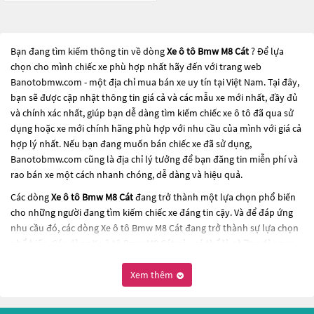
Bạn đang tìm kiếm thông tin về dòng
Xe ô tô Bmw M8 Cát
? Để lựa
chọn cho mình chiếc xe phù hợp nhất hãy đến với trang web
Banotobmw.com - một địa chỉ mua bán xe uy tín tại Việt Nam. Tại đây,
bạn sẽ được cập nhật thông tin giá cả và các mẫu xe mới nhất, đầy đủ
và chính xác nhất, giúp bạn dễ dàng tìm kiếm chiếc xe ô tô đã qua sử
dụng hoặc xe mới chính hãng phù hợp với nhu cầu của mình với giá cả
hợp lý nhất. Nếu bạn đang muốn bán chiếc xe đã sử dụng,
Banotobmw.com cũng là địa chỉ lý tưởng để bạn đăng tin miễn phí và
rao bán xe một cách nhanh chóng, dễ dàng và hiệu quả.
Các dòng
Xe ô tô Bmw M8 Cát
đang trở thành một lựa chọn phổ biến
cho những người đang tìm kiếm chiếc xe đáng tin cậy. Và để đáp ứng
nhu cầu đó, các dòng
Xe ô tô Bmw M8 Cát
đang trở thành sự lựa chọn
phổ biến. Các dòng
Xe ô tô Bmw M8 Cát
này có thể là những dòng xe
đời cũ đã được nâng cấp, hoặc là các dòng xe mới với thiết kế hiện đại
và công nghệ tiên tiến. Các dòng
Xe ô tô Bmw M8 Cát
này đều được
Xem thêm
kiểm tra và bảo dưỡng kỹ lưỡng để đảm bảo chất lượng và hiệu suất
tốt nhất. Nếu bạn đang tìm kiếm một chiếc xe, hãy khám phá các dòng