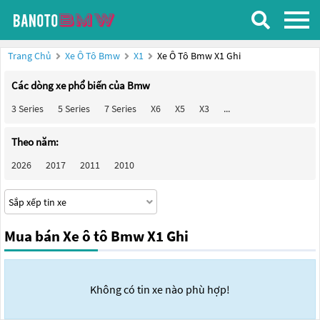
Trang Chủ
Xe Ô Tô Bmw
X1
Xe Ô Tô Bmw X1 Ghi
Các dòng xe phổ biến của Bmw
3 Series
5 Series
7 Series
X6
X5
X3
...
Theo năm:
2026
2017
2011
2010
Mua bán Xe ô tô Bmw X1 Ghi
Không có tin xe nào phù hợp!