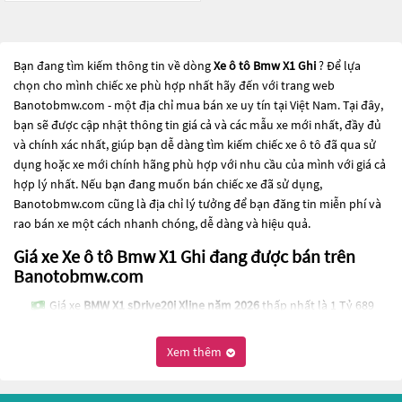
Bạn đang tìm kiếm thông tin về dòng
Xe ô tô Bmw X1 Ghi
? Để lựa
chọn cho mình chiếc xe phù hợp nhất hãy đến với trang web
Banotobmw.com - một địa chỉ mua bán xe uy tín tại Việt Nam. Tại đây,
bạn sẽ được cập nhật thông tin giá cả và các mẫu xe mới nhất, đầy đủ
và chính xác nhất, giúp bạn dễ dàng tìm kiếm chiếc xe ô tô đã qua sử
dụng hoặc xe mới chính hãng phù hợp với nhu cầu của mình với giá cả
hợp lý nhất. Nếu bạn đang muốn bán chiếc xe đã sử dụng,
Banotobmw.com cũng là địa chỉ lý tưởng để bạn đăng tin miễn phí và
rao bán xe một cách nhanh chóng, dễ dàng và hiệu quả.
Giá xe Xe ô tô Bmw X1 Ghi đang được bán trên
Banotobmw.com
Giá xe
BMW X1 sDrive20i Xline năm 2026
thấp nhất là 1 Tỷ 689
Triệu
Xem thêm
Giá xe
BMW X1 sDrive18i năm 2016
thấp nhất là 285 Triệu
Giá xe
BMW X1 xDrive28i năm 2010
thấp nhất là 299 Triệu