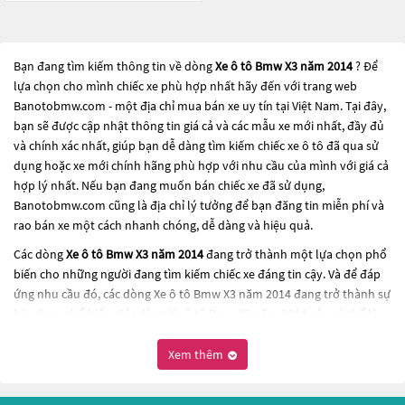
Bạn đang tìm kiếm thông tin về dòng
Xe ô tô Bmw X3 năm 2014
? Để
lựa chọn cho mình chiếc xe phù hợp nhất hãy đến với trang web
Banotobmw.com - một địa chỉ mua bán xe uy tín tại Việt Nam. Tại đây,
bạn sẽ được cập nhật thông tin giá cả và các mẫu xe mới nhất, đầy đủ
và chính xác nhất, giúp bạn dễ dàng tìm kiếm chiếc xe ô tô đã qua sử
dụng hoặc xe mới chính hãng phù hợp với nhu cầu của mình với giá cả
hợp lý nhất. Nếu bạn đang muốn bán chiếc xe đã sử dụng,
Banotobmw.com cũng là địa chỉ lý tưởng để bạn đăng tin miễn phí và
rao bán xe một cách nhanh chóng, dễ dàng và hiệu quả.
Các dòng
Xe ô tô Bmw X3 năm 2014
đang trở thành một lựa chọn phổ
biến cho những người đang tìm kiếm chiếc xe đáng tin cậy. Và để đáp
ứng nhu cầu đó, các dòng
Xe ô tô Bmw X3 năm 2014
đang trở thành sự
lựa chọn phổ biến. Các dòng
Xe ô tô Bmw X3 năm 2014
này có thể là
những dòng xe đời cũ đã được nâng cấp, hoặc là các dòng xe mới với
thiết kế hiện đại và công nghệ tiên tiến. Các dòng
Xe ô tô Bmw X3 năm
Xem thêm
2014
này đều được kiểm tra và bảo dưỡng kỹ lưỡng để đảm bảo chất
lượng và hiệu suất tốt nhất. Nếu bạn đang tìm kiếm một chiếc xe, hãy