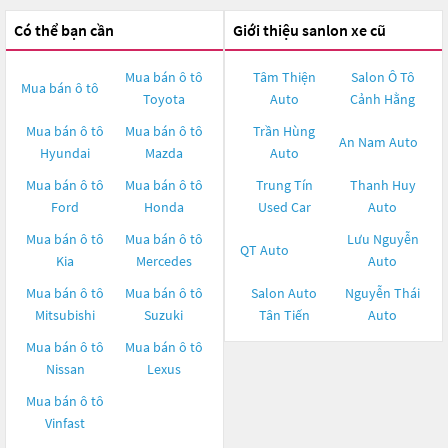
Có thể bạn cần
Giới thiệu sanlon xe cũ
Mua bán ô tô
Tâm Thiện
Salon Ô Tô
Mua bán ô tô
Toyota
Auto
Cảnh Hằng
Mua bán ô tô
Mua bán ô tô
Trần Hùng
An Nam Auto
Hyundai
Mazda
Auto
Mua bán ô tô
Mua bán ô tô
Trung Tín
Thanh Huy
Ford
Honda
Used Car
Auto
Mua bán ô tô
Mua bán ô tô
Lưu Nguyễn
QT Auto
Kia
Mercedes
Auto
Mua bán ô tô
Mua bán ô tô
Salon Auto
Nguyễn Thái
Mitsubishi
Suzuki
Tân Tiến
Auto
Mua bán ô tô
Mua bán ô tô
Nissan
Lexus
Mua bán ô tô
Vinfast