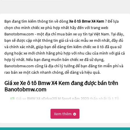
Bạn đang tìm kiếm thông tin về dòng
Xe ô tô Bmw X4 Kem
? Để lựa
chọn cho mình chiếc xe phù hợp nhất hãy đến với trang web
Banotobmw.com - một địa chỉ mua bán xe uy tín tại Việt Nam. Tại đây,
bạn sẽ được cập nhật thông tin giá cả và các mẫu xe mới nhất, đầy đủ
và chính xác nhất, giúp bạn dễ dàng tìm kiếm chiếc xe ô tô đã qua sử
dụng hoặc xe mới chính hãng phù hợp với nhu cầu của mình với giá cả
hợp lý nhất. Nếu bạn đang muốn bán chiếc xe đã sử dụng,
Banotobmw.com cũng là địa chỉ lý tưởng để bạn đăng tin miễn phí và
rao bán xe một cách nhanh chóng, dễ dàng và hiệu quả.
Giá xe Xe ô tô Bmw X4 Kem đang được bán trên
Banotobmw.com
Giá xe
BMW X4 xDrive20i M Sport năm 2023
thấp nhất là 1 Tỷ
589 Triệu
Xem thêm
Giá xe
BMW X4 xDrive20i năm 2018
thấp nhất là 865 Triệu
Giá xe
BMW X4 xDrive28i năm 2014
thấp nhất là 665 Triệu