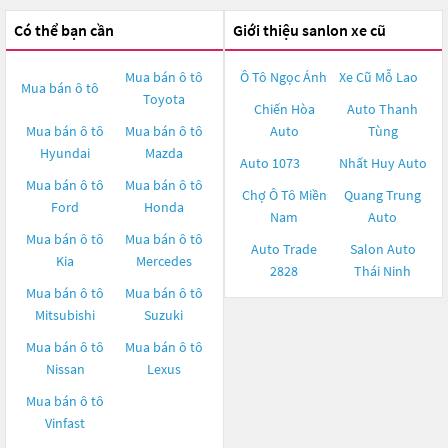
Có thể bạn cần
Giới thiệu sanlon xe cũ
Mua bán ô tô
Ô Tô Ngọc Ánh
Xe Cũ Mỗ Lao
Mua bán ô tô
Toyota
Chiến Hòa
Auto Thanh
Mua bán ô tô
Mua bán ô tô
Auto
Tùng
Hyundai
Mazda
Auto 1073
Nhất Huy Auto
Mua bán ô tô
Mua bán ô tô
Chợ Ô Tô Miền
Quang Trung
Ford
Honda
Nam
Auto
Mua bán ô tô
Mua bán ô tô
Auto Trade
Salon Auto
Kia
Mercedes
2828
Thái Ninh
Mua bán ô tô
Mua bán ô tô
Mitsubishi
Suzuki
Mua bán ô tô
Mua bán ô tô
Nissan
Lexus
Mua bán ô tô
Vinfast