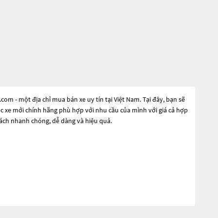
m - một địa chỉ mua bán xe uy tín tại Việt Nam. Tại đây, bạn sẽ
ặc xe mới chính hãng phù hợp với nhu cầu của mình với giá cả hợp
cách nhanh chóng, dễ dàng và hiệu quả.
hu cầu đó, các dòng
Xe ô tô Bmw X4 Vàng
đang trở thành sự lựa
n đại và công nghệ tiên tiến. Các dòng
Xe ô tô Bmw X4 Vàng
này