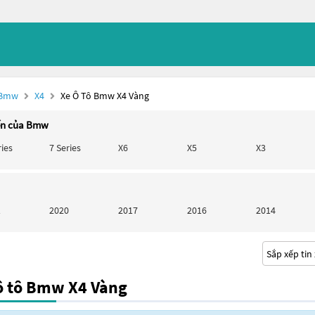
 Bmw
X4
Xe Ô Tô Bmw X4 Vàng
ến của Bmw
ries
7 Series
X6
X5
X3
1
2020
2017
2016
2014
ô tô Bmw X4 Vàng