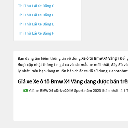
Thi Thử Lái Xe Bằng C
Thi Thử Lái Xe Bằng D
Thi Thử Lái Xe Bằng E
Thi Thử Lái Xe Bằng F
Bạn đang tìm kiếm thông tin về dòng
Xe ô tô Bmw X4 Vàng
? Để l
được cập nhật thông tin giá cả và các mẫu xe mới nhất, đầy đủ v
lý nhất. Nếu bạn đang muốn bán chiếc xe đã sử dụng, Banotobmw.
Giá xe Xe ô tô Bmw X4 Vàng đang được bán 
Giá xe
BMW X4 xDrive20i M Sport năm 2023
thấp nhất là 1 
Giá xe
BMW X4 xDrive20i năm 2018
thấp nhất là 865 Triệu
Giá xe
BMW X4 xDrive28i năm 2014
thấp nhất là 665 Triệu
Các dòng
Xe ô tô Bmw X4 Vàng
đang trở thành một lựa chọn phổ b
chọn phổ biến. Các dòng
Xe ô tô Bmw X4 Vàng
này có thể là nhữn