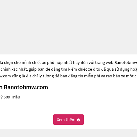
ựa chọn cho mình chiếc xe phù hợp nhất hãy đến với trang web Banotobmw.co
à chính xác nhất, giúp bạn dễ dàng tìm kiếm chiếc xe ô tô đã qua sử dụng ho
com cũng là địa chỉ lý tưởng để bạn đăng tin miễn phí và rao bán xe một 
trên Banotobmw.com
Tỷ 589 Triệu
Xem thêm
iến cho những người đang tìm kiếm chiếc xe đáng tin cậy. Và để đáp ứng n
g dòng xe đời cũ đã được nâng cấp, hoặc là các dòng xe mới với thiết kế hiệ