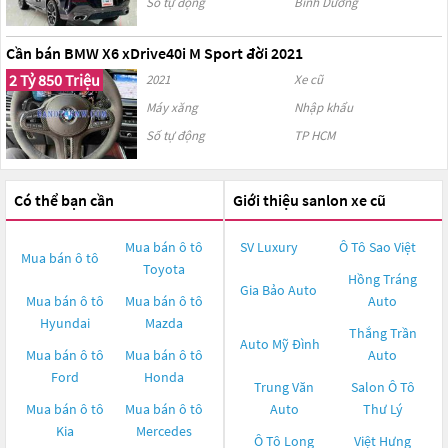
Số tự động
Bình Dương
Cần bán BMW X6 xDrive40i M Sport đời 2021
2 Tỷ 850 Triệu
2021
Xe cũ
Máy xăng
Nhập khẩu
Số tự động
TP HCM
Có thể bạn cần
Giới thiệu sanlon xe cũ
Mua bán ô tô
SV Luxury
Ô Tô Sao Việt
Mua bán ô tô
Toyota
Hồng Tráng
Gia Bảo Auto
Mua bán ô tô
Mua bán ô tô
Auto
Hyundai
Mazda
Thắng Trần
Auto Mỹ Đình
Mua bán ô tô
Mua bán ô tô
Auto
Ford
Honda
Trung Văn
Salon Ô Tô
Mua bán ô tô
Mua bán ô tô
Auto
Thư Lý
Kia
Mercedes
Ô Tô Long
Việt Hưng