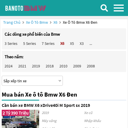
Trang Chủ
Xe Ô Tô Bmw
X6
Xe Ô Tô Bmw X6 Đen
Các dòng xe phổ biến của Bmw
3 Series
5 Series
7 Series
X6
X5
X3
...
Theo năm:
2024
2021
2019
2018
2010
2009
2008
Mua bán Xe ô tô Bmw X6 Đen
Cần bán xe BMW X6 xDrive40i M Sport sx 2019
2 Tỷ 390 Triệu
2019
Xe cũ
Máy xăng
Nhập khẩu