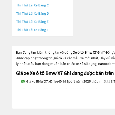
Thi Thử Lái Xe Bằng C
Thi Thử Lái Xe Bằng D
Thi Thử Lái Xe Bằng E
Thi Thử Lái Xe Bằng F
Bạn đang tìm kiếm thông tin về dòng
Xe ô tô Bmw X7 Ghi
? Để lự
được cập nhật thông tin giá cả và các mẫu xe mới nhất, đầy đủ v
lý nhất. Nếu bạn đang muốn bán chiếc xe đã sử dụng, Banotobmw.
Giá xe Xe ô tô Bmw X7 Ghi đang được bán tr
Giá xe
BMW X7 xDrive40i M Sport năm 2026
thấp nhất là 3 
Giá xe
BMW X7 xDrive40i năm 2026
thấp nhất là 4 Tỷ 550 Tr
Các dòng
Xe ô tô Bmw X7 Ghi
đang trở thành một lựa chọn phổ bi
chọn phổ biến. Các dòng
Xe ô tô Bmw X7 Ghi
này có thể là những 
được kiểm tra và bảo dưỡng kỹ lưỡng để đảm bảo chất lượng và 
hợp với nhu cầu và ngân sách của bạn tại
Banotobmw.com
.