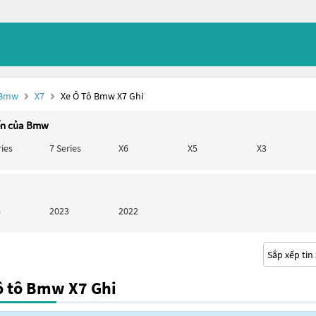
 Bmw
X7
Xe Ô Tô Bmw X7 Ghi
ến của Bmw
ries
7 Series
X6
X5
X3
5
2023
2022
ô tô Bmw X7 Ghi