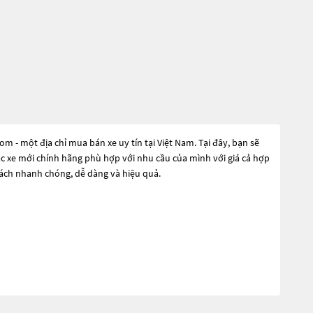
- một địa chỉ mua bán xe uy tín tại Việt Nam. Tại đây, bạn sẽ
ặc xe mới chính hãng phù hợp với nhu cầu của mình với giá cả hợp
cách nhanh chóng, dễ dàng và hiệu quả.
u cầu đó, các dòng
Xe ô tô Bmw X7 Ghi
đang trở thành sự lựa
đại và công nghệ tiên tiến. Các dòng
Xe ô tô Bmw X7 Ghi
này đều
 dòng
Xe ô tô Bmw X7 Ghi
này và chọn cho mình một chiếc xe phù