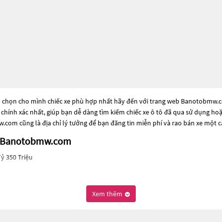
a chọn cho mình chiếc xe phù hợp nhất hãy đến với trang web Banotobmw.com 
à chính xác nhất, giúp bạn dễ dàng tìm kiếm chiếc xe ô tô đã qua sử dụng ho
com cũng là địa chỉ lý tưởng để bạn đăng tin miễn phí và rao bán xe một 
ên Banotobmw.com
Tỷ 350 Triệu
iệu
ến cho những người đang tìm kiếm chiếc xe đáng tin cậy. Và để đáp ứng nh
Xem thêm
dòng xe đời cũ đã được nâng cấp, hoặc là các dòng xe mới với thiết kế hiện 
hiệu suất tốt nhất. Nếu bạn đang tìm kiếm một chiếc xe, hãy khám phá các