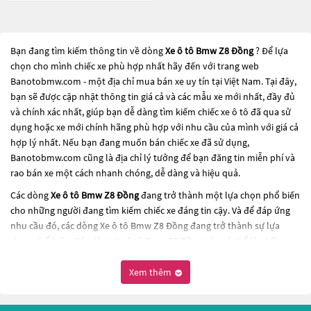
Bạn đang tìm kiếm thông tin về dòng
Xe ô tô Bmw Z8 Đồng
? Để lựa
chọn cho mình chiếc xe phù hợp nhất hãy đến với trang web
Banotobmw.com - một địa chỉ mua bán xe uy tín tại Việt Nam. Tại đây,
bạn sẽ được cập nhật thông tin giá cả và các mẫu xe mới nhất, đầy đủ
và chính xác nhất, giúp bạn dễ dàng tìm kiếm chiếc xe ô tô đã qua sử
dụng hoặc xe mới chính hãng phù hợp với nhu cầu của mình với giá cả
hợp lý nhất. Nếu bạn đang muốn bán chiếc xe đã sử dụng,
Banotobmw.com cũng là địa chỉ lý tưởng để bạn đăng tin miễn phí và
rao bán xe một cách nhanh chóng, dễ dàng và hiệu quả.
Các dòng
Xe ô tô Bmw Z8 Đồng
đang trở thành một lựa chọn phổ biến
cho những người đang tìm kiếm chiếc xe đáng tin cậy. Và để đáp ứng
nhu cầu đó, các dòng
Xe ô tô Bmw Z8 Đồng
đang trở thành sự lựa
chọn phổ biến. Các dòng
Xe ô tô Bmw Z8 Đồng
này có thể là những
dòng xe đời cũ đã được nâng cấp, hoặc là các dòng xe mới với thiết kế
hiện đại và công nghệ tiên tiến. Các dòng
Xe ô tô Bmw Z8 Đồng
này
Xem thêm
đều được kiểm tra và bảo dưỡng kỹ lưỡng để đảm bảo chất lượng và
hiệu suất tốt nhất. Nếu bạn đang tìm kiếm một chiếc xe, hãy khám