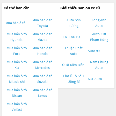
Có thể bạn cần
Giới thiệu sanlon xe cũ
Mua bán ô tô
Auto Sơn
Long Anh
Mua bán ô tô
Toyota
Lương
Auto
Mua bán ô tô
Mua bán ô tô
Auto 318
T & T AUTO
Hyundai
Mazda
Phạm Hùng
Mua bán ô tô
Mua bán ô tô
Thuận Phát
Auto 99
Ford
Honda
Auto
Mua bán ô tô
Mua bán ô tô
Nam Chung
Ô Tô Điện Biên
Kia
Mercedes
Auto
Mua bán ô tô
Mua bán ô tô
Chợ Ô Tô Số 1
K3T Auto
Mitsubishi
Suzuki
Uông Bí
Mua bán ô tô
Mua bán ô tô
Nissan
Lexus
Mua bán ô tô
Vinfast