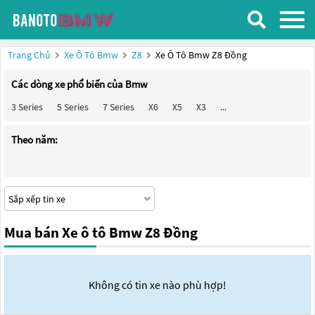
Trang Chủ
Xe Ô Tô Bmw
Z8
Xe Ô Tô Bmw Z8 Đồng
Các dòng xe phổ biến của Bmw
3 Series
5 Series
7 Series
X6
X5
X3
...
Theo năm:
Mua bán Xe ô tô Bmw Z8 Đồng
Không có tin xe nào phù hợp!