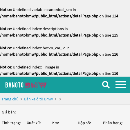
Notice
: Undefined variable: canonical_seo in
/home/banotobmw/public_html/actions/detailPage.php
on line
114
Notice
: Undefined index: descriptions in
/home/banotobmw/public_html/actions/detailPage.php
on line
115
Notice
: Undefined index: botvn_car_id in
/home/banotobmw/public_html/actions/detailPage.php
on line
116
Notice
: Undefined index: _image in
/home/banotobmw/public_html/actions/detailPage.php
on line
116
Trang chủ
Bán xe ô tô Bmw
Giá bán:
Tình trạng:
Xuất xứ:
Km:
Hộp số:
Phân hạng: