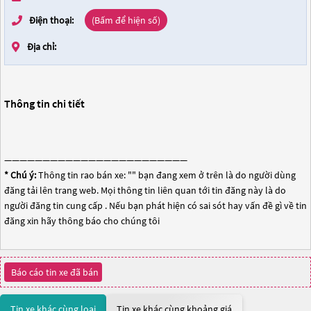
Điện thoại:
(Bấm để hiện số)
Địa chỉ:
Thông tin chi tiết
————————————————————————
* Chú ý:
Thông tin rao bán xe: "
" bạn đang xem ở trên là do người dùng
đăng tải lên trang web. Mọi thông tin liên quan tới tin đăng này là do
người đăng tin cung cấp . Nếu bạn phát hiện có sai sót hay vấn đề gì về tin
đăng xin hãy thông báo cho chúng tôi
Báo cáo tin xe đã bán
Tin xe khác cùng loại
Tin xe khác cùng khoảng giá