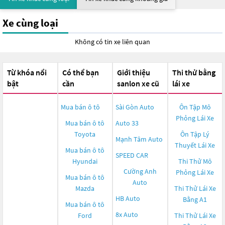
Xe cùng loại
Không có tin xe liên quan
Từ khóa nổi
Có thể bạn
Giới thiệu
Thi thử bằng
bật
cần
sanlon xe cũ
lái xe
Mua bán ô tô
Sài Gòn Auto
Ôn Tập Mô
Phỏng Lái Xe
Mua bán ô tô
Auto 33
Toyota
Ôn Tập Lý
Mạnh Tâm Auto
Thuyết Lái Xe
Mua bán ô tô
SPEED CAR
Hyundai
Thi Thử Mô
Cường Anh
Phỏng Lái Xe
Mua bán ô tô
Auto
Mazda
Thi Thử Lái Xe
HB Auto
Bằng A1
Mua bán ô tô
8x Auto
Ford
Thi Thử Lái Xe