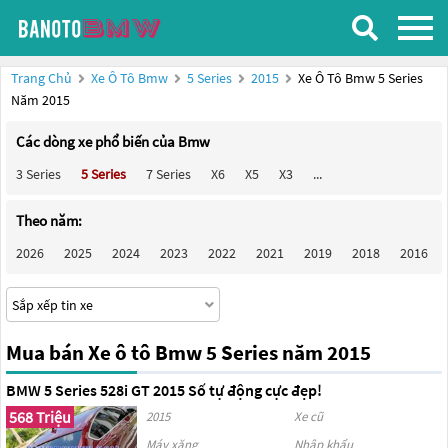
Trang Chủ
Xe Ô Tô Bmw
5 Series
2015
Xe Ô Tô Bmw 5 Series
Năm 2015
Các dòng xe phổ biến của Bmw
3 Series
5 Series
7 Series
X6
X5
X3
...
Theo năm:
2026
2025
2024
2023
2022
2021
2019
2018
2016
Mua bán Xe ô tô Bmw 5 Series năm 2015
BMW 5 Series 528i GT 2015 Số tự động cực đẹp!
568 Triệu
2015
Xe cũ
Máy xăng
Nhập khẩu