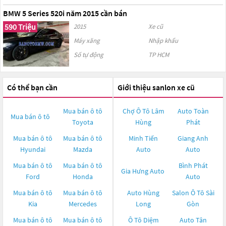
BMW 5 Series 520i năm 2015 cần bán
590 Triệu
2015
Xe cũ
Máy xăng
Nhập khẩu
Số tự động
TP HCM
Có thể bạn cần
Giới thiệu sanlon xe cũ
Mua bán ô tô
Chợ Ô Tô Lâm
Auto Toàn
Mua bán ô tô
Toyota
Hùng
Phát
Mua bán ô tô
Mua bán ô tô
Minh Tiến
Giang Anh
Hyundai
Mazda
Auto
Auto
Mua bán ô tô
Mua bán ô tô
Bình Phát
Gia Hưng Auto
Ford
Honda
Auto
Mua bán ô tô
Mua bán ô tô
Auto Hùng
Salon Ô Tô Sài
Kia
Mercedes
Long
Gòn
Mua bán ô tô
Mua bán ô tô
Ô Tô Diệm
Auto Tân