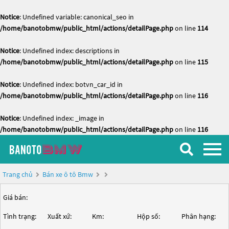
Notice
: Undefined variable: canonical_seo in
/home/banotobmw/public_html/actions/detailPage.php
on line
114
Notice
: Undefined index: descriptions in
/home/banotobmw/public_html/actions/detailPage.php
on line
115
Notice
: Undefined index: botvn_car_id in
/home/banotobmw/public_html/actions/detailPage.php
on line
116
Notice
: Undefined index: _image in
/home/banotobmw/public_html/actions/detailPage.php
on line
116
Trang chủ
Bán xe ô tô Bmw
Giá bán:
Tình trạng:
Xuất xứ:
Km:
Hộp số:
Phân hạng: