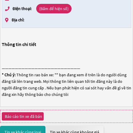
Điện thoại:
(Bấm để hiện số)
Địa chỉ:
Thông tin chi tiết
————————————————————————
* Chú ý:
Thông tin rao bán xe: "
" bạn đang xem ở trên là do người dùng
đăng tải lên trang web. Mọi thông tin liên quan tới tin đăng này là do
người đăng tin cung cấp . Nếu bạn phát hiện có sai sót hay vấn đề gì về tin
đăng xin hãy thông báo cho chúng tôi
Báo cáo tin xe đã bán
Tin xe khác cùng loại
Tin xe khác cùng khoảng giá