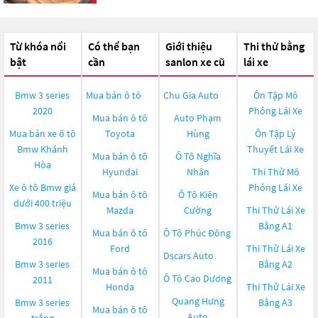
Từ khóa nổi
Có thể bạn
Giới thiệu
Thi thử bằng
bật
cần
sanlon xe cũ
lái xe
Bmw 3 series
Mua bán ô tô
Chu Gia Auto
Ôn Tập Mô
2020
Phỏng Lái Xe
Mua bán ô tô
Auto Phạm
Mua bán xe ô tô
Toyota
Hùng
Ôn Tập Lý
Bmw Khánh
Thuyết Lái Xe
Mua bán ô tô
Ô Tô Nghĩa
Hòa
Hyundai
Nhân
Thi Thử Mô
Xe ô tô Bmw giá
Phỏng Lái Xe
Mua bán ô tô
Ô Tô Kiên
dưới 400 triệu
Mazda
Cường
Thi Thử Lái Xe
Bmw 3 series
Bằng A1
Mua bán ô tô
Ô Tô Phúc Đông
2016
Ford
Thi Thử Lái Xe
Dscars Auto
Bmw 3 series
Bằng A2
Mua bán ô tô
Ô Tô Cao Dương
2011
Honda
Thi Thử Lái Xe
Quang Hưng
Bmw 3 series
Bằng A3
Mua bán ô tô
Auto