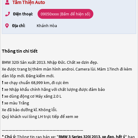
Tâm Thiện Auto
Điện thoại:
09050xxxx (Bấm để hiện số)
Địa chỉ:
Khánh Hòa
Thông tin chi tiết
BMW 320i Sản xuất 2013. Nhập Đức. Chất xe dzin đẹp.
Xe được trang bị thêm màn hình androi. Camera lùi. Mâm 17inch đi kèm
dàn lốp mới. Đăng kiểm mới.
❗️ xe chạy chuẩn 68,999 km, đi cực êm
❗️ xe Nhập khẩu chính hãng với chất lượng được đảm bảo
❗️ xe dùng động cơ Máy xăng 2.0 L
❗️ xe màu Trắng
Xe đã bảo dưỡng kĩ. Không lỗi.
Quý khách vui lòng LH trực tiếp để xem xe
————————————————————————
* Chú ý:
Thông tin rao bán xe: "
BMW 3 Series 320i 2013, xe đẹp, hết ý
" bạn