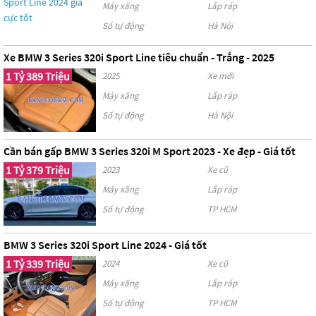
Máy xăng
Lắp ráp
Số tự động
Hà Nội
Xe BMW 3 Series 320i Sport Line tiêu chuẩn - Trắng - 2025
1 Tỷ 389 Triệu
2025
Xe mới
Máy xăng
Lắp ráp
Số tự động
Hà Nội
Cần bán gấp BMW 3 Series 320i M Sport 2023 - Xe đẹp - Giá tốt
1 Tỷ 379 Triệu
2023
Xe cũ
Máy xăng
Lắp ráp
Số tự động
TP HCM
BMW 3 Series 320i Sport Line 2024 - Giá tốt
1 Tỷ 339 Triệu
2024
Xe cũ
Máy xăng
Lắp ráp
Số tự động
TP HCM