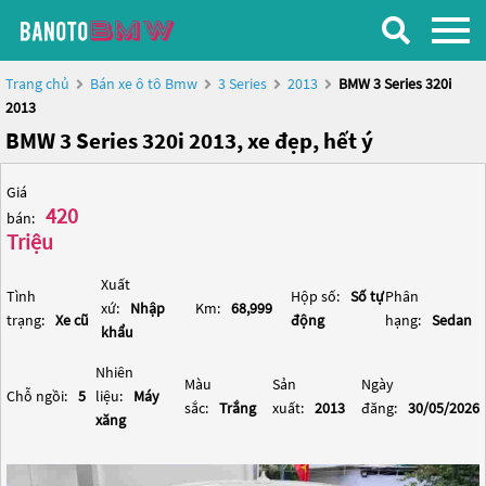
Trang chủ
Bán xe ô tô Bmw
3 Series
2013
BMW 3 Series 320i
2013
BMW 3 Series 320i 2013, xe đẹp, hết ý
Giá
420
bán:
Triệu
Xuất
Tình
Hộp số:
Số tự
Phân
xứ:
Nhập
Km:
68,999
trạng:
Xe cũ
động
hạng:
Sedan
khẩu
Nhiên
Màu
Sản
Ngày
Chỗ ngồi:
5
liệu:
Máy
sắc:
Trắng
xuất:
2013
đăng:
30/05/2026
xăng