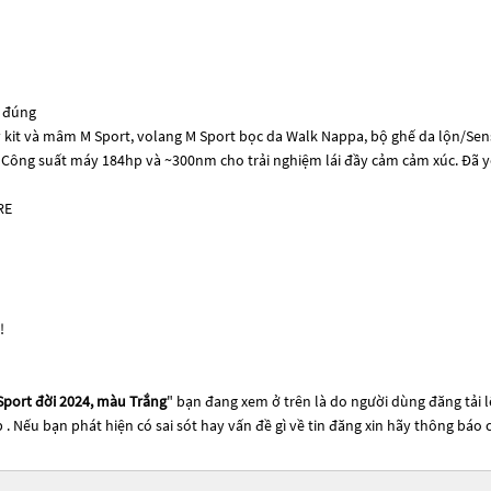
 đúng
 kit và mâm M Sport, volang M Sport bọc da Walk Nappa, bộ ghế da lộn/Sens
. Công suất máy 184hp và ~300nm cho trải nghiệm lái đầy cảm cảm xúc. Đã y
RE
!
Sport đời 2024, màu Trắng
" bạn đang xem ở trên là do người dùng đăng tải 
p . Nếu bạn phát hiện có sai sót hay vấn đề gì về tin đăng xin hãy thông báo 