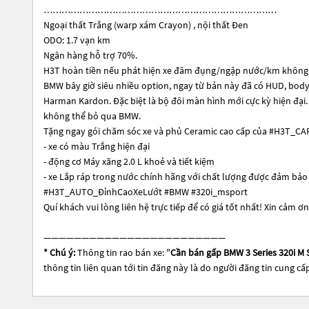
……………………………………………………………………
Ngoại thất Trắng (warp xám Crayon) , nội thất Đen
ODO: 1.7 vạn km
Ngân hàng hỗ trợ 70%.
H3T hoàn tiền nếu phát hiện xe đâm đụng/ngập nước/km không
BMW bây giờ siêu nhiều option, ngay từ bản này đã có HUD, body
Harman Kardon. Đặc biệt là bộ đôi màn hình mới cực kỳ hiện đại
không thể bỏ qua BMW.
Tặng ngay gói chăm sóc xe và phủ Ceramic cao cấp của #H3T_CA
- xe có màu Trắng hiện đại
- động cơ Máy xăng 2.0 L khoẻ và tiết kiệm
- xe Lắp ráp trong nước chính hãng với chất lượng được đảm bảo
#H3T_AUTO_ĐỉnhCaoXeLướt #BMW #320i_msport
Quí khách vui lòng liên hệ trực tiếp để có giá tốt nhất! Xin cảm ơn
————————————————————————
* Chú ý:
Thông tin rao bán xe: "
Cần bán gấp BMW 3 Series 320i M 
thông tin liên quan tới tin đăng này là do người đăng tin cung cấ