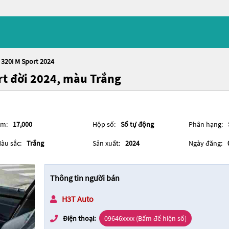
 320i M Sport 2024
rt đời 2024, màu Trắng
m:
17,000
Hộp số:
Số tự động
Phân hạng:
àu sắc:
Trắng
Sản xuất:
2024
Ngày đăng:
Thông tin người bán
H3T Auto
Điện thoại:
09646xxxx (Bấm để hiện số)