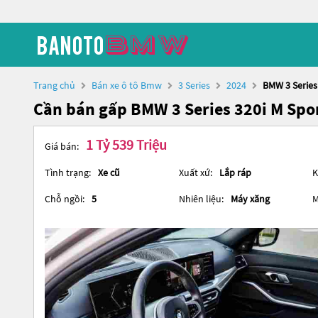
Trang chủ
Bán xe ô tô Bmw
3 Series
2024
BMW 3 Series
Cần bán gấp BMW 3 Series 320i M Spo
1 Tỷ 539 Triệu
Giá bán:
Tình trạng:
Xe cũ
Xuất xứ:
Lắp ráp
K
Chỗ ngồi:
5
Nhiên liệu:
Máy xăng
M