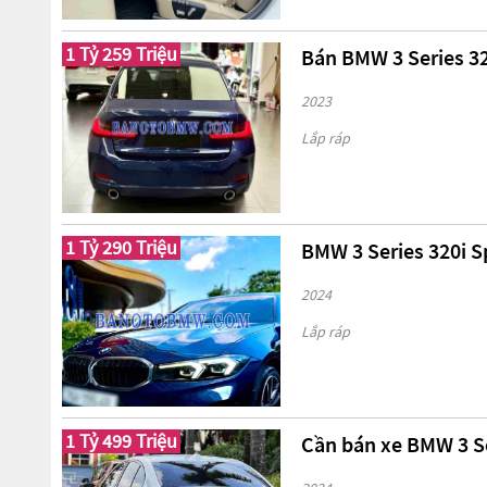
1 Tỷ 259 Triệu
Bán BMW 3 Series 32
2023
Lắp ráp
1 Tỷ 290 Triệu
BMW 3 Series 320i Sp
2024
Lắp ráp
1 Tỷ 499 Triệu
Cần bán xe BMW 3 Se