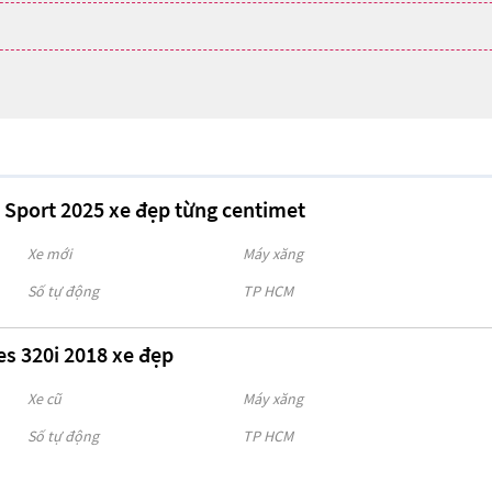
 Sport 2025 xe đẹp từng centimet
Xe mới
Máy xăng
Số tự động
TP HCM
s 320i 2018 xe đẹp
Xe cũ
Máy xăng
Số tự động
TP HCM