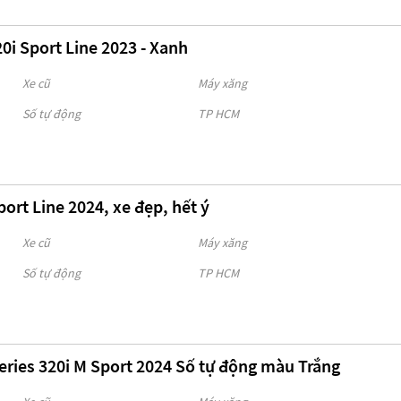
0i Sport Line 2023 - Xanh
Xe cũ
Máy xăng
Số tự động
TP HCM
ort Line 2024, xe đẹp, hết ý
Xe cũ
Máy xăng
Số tự động
TP HCM
ries 320i M Sport 2024 Số tự động màu Trắng