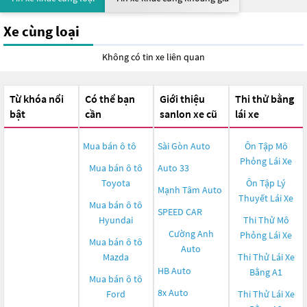
Xe cùng loại
Không có tin xe liên quan
Từ khóa nổi
Có thể bạn
Giới thiệu
Thi thử bằng
bật
cần
sanlon xe cũ
lái xe
Mua bán ô tô
Sài Gòn Auto
Ôn Tập Mô
Phỏng Lái Xe
Mua bán ô tô
Auto 33
Toyota
Ôn Tập Lý
Mạnh Tâm Auto
Thuyết Lái Xe
Mua bán ô tô
SPEED CAR
Hyundai
Thi Thử Mô
Cường Anh
Phỏng Lái Xe
Mua bán ô tô
Auto
Mazda
Thi Thử Lái Xe
HB Auto
Bằng A1
Mua bán ô tô
8x Auto
Ford
Thi Thử Lái Xe