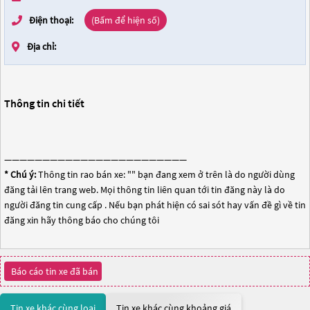
Điện thoại:
(Bấm để hiện số)
Địa chỉ:
Thông tin chi tiết
————————————————————————
* Chú ý:
Thông tin rao bán xe: "
" bạn đang xem ở trên là do người dùng
đăng tải lên trang web. Mọi thông tin liên quan tới tin đăng này là do
người đăng tin cung cấp . Nếu bạn phát hiện có sai sót hay vấn đề gì về tin
đăng xin hãy thông báo cho chúng tôi
Báo cáo tin xe đã bán
Tin xe khác cùng loại
Tin xe khác cùng khoảng giá