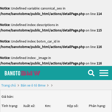
Notice
: Undefined variable: canonical_seo in
/home/banotobmw/public_html/actions/detailPage.php
on line
114
Notice
: Undefined index: descriptions in
/home/banotobmw/public_html/actions/detailPage.php
on line
115
Notice
: Undefined index: botvn_car_id in
/home/banotobmw/public_html/actions/detailPage.php
on line
116
Notice
: Undefined index: _image in
/home/banotobmw/public_html/actions/detailPage.php
on line
116
Trang chủ
Bán xe ô tô Bmw
Giá bán:
Tình trạng:
Xuất xứ:
Km:
Hộp số:
Phân hạng: