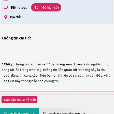
Điện thoại:
(Bấm để hiện số)
Địa chỉ:
Thông tin chi tiết
————————————————————————
* Chú ý:
Thông tin rao bán xe: "
" bạn đang xem ở trên là do người dùng
đăng tải lên trang web. Mọi thông tin liên quan tới tin đăng này là do
người đăng tin cung cấp . Nếu bạn phát hiện có sai sót hay vấn đề gì về tin
đăng xin hãy thông báo cho chúng tôi
Báo cáo tin xe đã bán
Tin xe khác cùng loại
Tin xe khác cùng khoảng giá