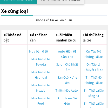
Xe cùng loại
Không có tin xe liên quan
Từ khóa nổi
Có thể bạn
Giới thiệu
Thi thử bằng
bật
cần
sanlon xe cũ
lái xe
Mua bán ô tô
Auto Hiền 68
Ôn Tập Mô
Cần Thơ
Phỏng Lái Xe
Mua bán ô tô
Toyota
Salon Ôtô Nhật
Ôn Tập Lý
Tâm
Thuyết Lái Xe
Mua bán ô tô
Hyundai
Sàn Ôtô Hưng
Thi Thử Mô
Yên
Phỏng Lái Xe
Mua bán ô tô
Mazda
Thiên Mộc Auto
Thi Thử Lái Xe
Bằng A1
Mua bán ô tô
Auto Nam Sài
Ford
Gòn
Thi Thử Lái Xe