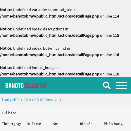
Notice
: Undefined variable: canonical_seo in
/home/banotobmw/public_html/actions/detailPage.php
on line
114
Notice
: Undefined index: descriptions in
/home/banotobmw/public_html/actions/detailPage.php
on line
115
Notice
: Undefined index: botvn_car_id in
/home/banotobmw/public_html/actions/detailPage.php
on line
116
Notice
: Undefined index: _image in
/home/banotobmw/public_html/actions/detailPage.php
on line
116
Trang chủ
Bán xe ô tô Bmw
Giá bán:
Tình trạng:
Xuất xứ:
Km:
Hộp số:
Phân hạng: