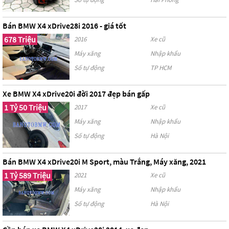
Bán BMW X4 xDrive28i 2016 - giá tốt
678 Triệu
2016
Xe cũ
Máy xăng
Nhập khẩu
Số tự động
TP HCM
Xe BMW X4 xDrive20i đời 2017 đẹp bán gấp
1 Tỷ 50 Triệu
2017
Xe cũ
Máy xăng
Nhập khẩu
Số tự động
Hà Nội
Bán BMW X4 xDrive20i M Sport, màu Trắng, Máy xăng, 2021
1 Tỷ 589 Triệu
2021
Xe cũ
Máy xăng
Nhập khẩu
Số tự động
Hà Nội