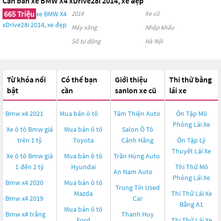
Cần bán xe BMW X4 xDrive28i 2014, xe đẹp
665 Triệu
2014
Xe cũ
Máy xăng
Nhập khẩu
Số tự động
Hà Nội
Từ khóa nổi
Có thể bạn
Giới thiệu
Thi thử bằng
bật
cần
sanlon xe cũ
lái xe
Bmw x4 2021
Mua bán ô tô
Tâm Thiện Auto
Ôn Tập Mô
Phỏng Lái Xe
Xe ô tô Bmw giá
Mua bán ô tô
Salon Ô Tô
trên 1 tỷ
Toyota
Cảnh Hằng
Ôn Tập Lý
Thuyết Lái Xe
Xe ô tô Bmw giá
Mua bán ô tô
Trần Hùng Auto
1 đến 2 tỷ
Hyundai
Thi Thử Mô
An Nam Auto
Phỏng Lái Xe
Bmw x4 2020
Mua bán ô tô
Trung Tín Used
Mazda
Thi Thử Lái Xe
Bmw x4 2019
Car
Bằng A1
Mua bán ô tô
Bmw x4 trắng
Thanh Huy
Ford
Thi Thử Lái Xe