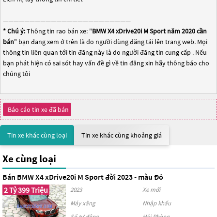
————————————————————————
* Chú ý:
Thông tin rao bán xe: "
BMW X4 xDrive20i M Sport năm 2020 cần
bán
" bạn đang xem ở trên là do người dùng đăng tải lên trang web. Mọi
thông tin liên quan tới tin đăng này là do người đăng tin cung cấp . Nếu
bạn phát hiện có sai sót hay vấn đề gì về tin đăng xin hãy thông báo cho
chúng tôi
Báo cáo tin xe đã bán
Tin xe khác cùng loại
Tin xe khác cùng khoảng giá
Xe cùng loại
Bán BMW X4 xDrive20i M Sport đời 2023 - màu Đỏ
2 Tỷ 399 Triệu
2023
Xe mới
Máy xăng
Nhập khẩu
Số tự động
Hải Phòng