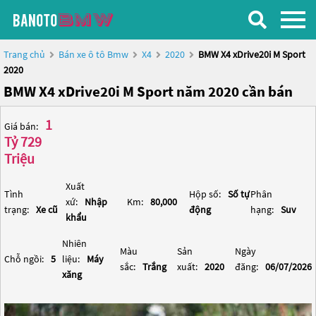
Trang chủ
Bán xe ô tô Bmw
X4
2020
BMW X4 xDrive20i M Sport
2020
BMW X4 xDrive20i M Sport năm 2020 cần bán
1
Giá bán:
Tỷ 729
Triệu
Xuất
Tình
Hộp số:
Số tự
Phân
xứ:
Nhập
Km:
80,000
trạng:
Xe cũ
động
hạng:
Suv
khẩu
Nhiên
Màu
Sản
Ngày
Chỗ ngồi:
5
liệu:
Máy
sắc:
Trắng
xuất:
2020
đăng:
06/07/2026
xăng