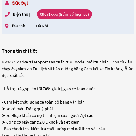
Đức Đạt
Điện thoại:
09071xxxx (Bấm để hiện số)
Địa chỉ:
Hà Nội
Thông tin chi tiết
BMW X4 xDrive20i M Sport sản xuất 2020 Model mới tư nhân 1 chủ từ đầu
chạy 8vạnkm zin Full lịch sữ bảo dưỡng hãng Cam kết xe Zin không lỗi.Xe
đẹp xuất sắc.
- Hỗ trợ trả góp lên tới 70% giá trị, giao xe toàn quốc
- Cam kết chất lượng xe toàn bộ bằng văn bản
➤ xe có màu Trắng quý phái
➤ xe Nhập khẩu có độ tín nhiệm của người Việt cao
➤ động cơ Máy xăng 2.0 L khoẻ và tiết kiệm
- Bao check test kiểm tra chất lượng mọi nơi theo yêu cầu
Liên hệ lấy thông tin chi tiết