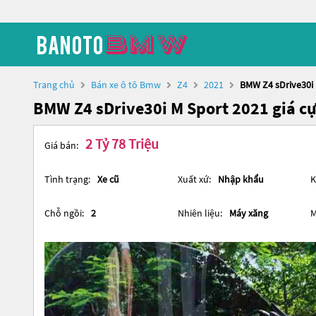
Trang chủ
Bán xe ô tô Bmw
Z4
2021
BMW Z4 sDrive30i 
BMW Z4 sDrive30i M Sport 2021 giá cự
2 Tỷ 78 Triệu
Giá bán:
Tình trạng:
Xe cũ
Xuất xứ:
Nhập khẩu
K
Chỗ ngồi:
2
Nhiên liệu:
Máy xăng
M