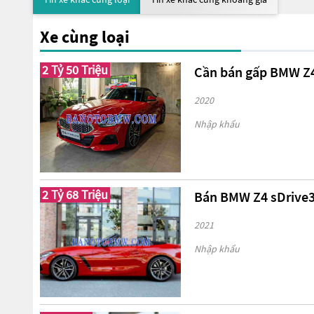
Xe cùng loại
2 Tỷ 50 Triệu
Cần bán gấp BMW Z4
2020
Nhập khẩu
2 Tỷ 68 Triệu
Bán BMW Z4 sDrive30
2021
Nhập khẩu