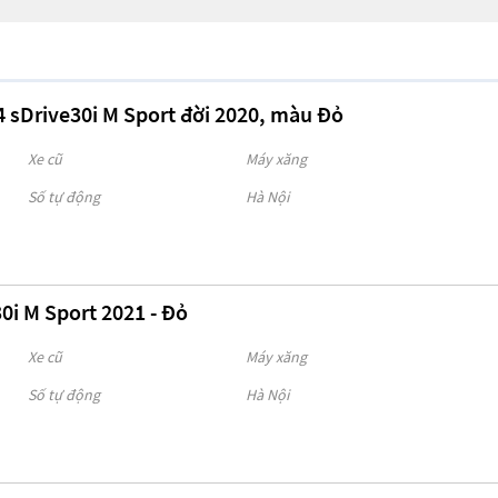
 sDrive30i M Sport đời 2020, màu Đỏ
Xe cũ
Máy xăng
Số tự động
Hà Nội
i M Sport 2021 - Đỏ
Xe cũ
Máy xăng
Số tự động
Hà Nội