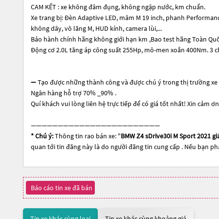
CAM KẾT : xe không đâm đụng, không ngập nước, km chuẩn.
Xe trang bị: Đèn Adaptive LED, mâm M 19 inch, phanh Performanc
không dây, vô lăng M, HUD kính, camera lùi,...
Bảo hành chính hãng không giới hạn km ,Bao test hãng Toàn Quố
Động cơ 2.0L tăng áp công suất 255Hp, mô-men xoắn 400Nm. 3 chế
➖ Tạo được những thành công và được chú ý trong thị trường x
Ngân hàng hỗ trợ 70% _90% .
Quí khách vui lòng liên hệ trực tiếp để có giá tốt nhất! Xin cảm ơn
————————————————————————
* Chú ý:
Thông tin rao bán xe: "
BMW Z4 sDrive30i M Sport 2021 giá
quan tới tin đăng này là do người đăng tin cung cấp . Nếu bạn phá
Báo cáo tin xe đã bán
Tin xe khác cùng loại
Tin xe khác cùng khoảng giá