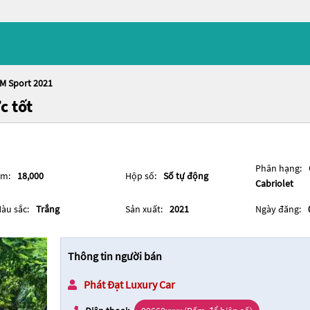
M Sport 2021
c tốt
Phân hạng:
m:
18,000
Hộp số:
Số tự động
Cabriolet
àu sắc:
Trắng
Sản xuất:
2021
Ngày đăng:
Thông tin người bán
Phát Đạt Luxury Car