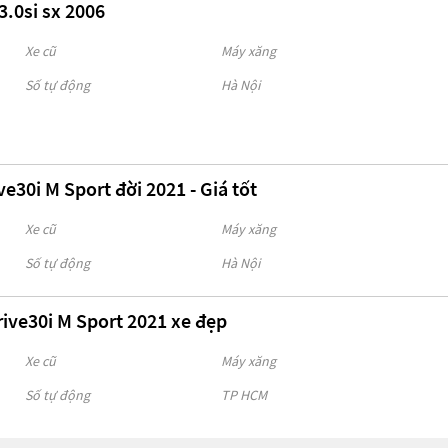
.0si sx 2006
Xe cũ
Máy xăng
Số tự động
Hà Nội
30i M Sport đời 2021 - Giá tốt
Xe cũ
Máy xăng
Số tự động
Hà Nội
ive30i M Sport 2021 xe đẹp
Xe cũ
Máy xăng
Số tự động
TP HCM