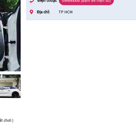
Điện thoại:
09668xxxx (Bấm để hiện số)
Địa chỉ:
TP HCM
 chơi )