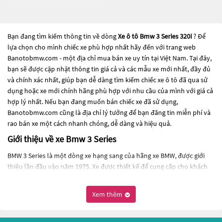
Bạn đang tìm kiếm thông tin về dòng
Xe ô tô Bmw 3 Series 320i
? Để
lựa chọn cho mình chiếc xe phù hợp nhất hãy đến với trang web
Banotobmw.com - một địa chỉ mua bán xe uy tín tại Việt Nam. Tại đây,
bạn sẽ được cập nhật thông tin giá cả và các mẫu xe mới nhất, đầy đủ
và chính xác nhất, giúp bạn dễ dàng tìm kiếm chiếc xe ô tô đã qua sử
dụng hoặc xe mới chính hãng phù hợp với nhu cầu của mình với giá cả
hợp lý nhất. Nếu bạn đang muốn bán chiếc xe đã sử dụng,
Banotobmw.com cũng là địa chỉ lý tưởng để bạn đăng tin miễn phí và
rao bán xe một cách nhanh chóng, dễ dàng và hiệu quả.
Giới thiệu về xe Bmw 3 Series
BMW 3 Series là một dòng xe hạng sang của hãng xe BMW, được giới
thiệu lần đầu vào năm 1975. Xe được thiết kế để cung cấp cho khách
hàng một trải nghiệm lái xe thú vị và đầy cảm hứng, với khả năng vận
hành linh hoạt và động cơ mạnh mẽ.
Xem thêm
Đến nay, BMW 3 Series đã trải qua nhiều thế hệ và được cải tiến liên
tục để đáp ứng các tiêu chuẩn an toàn và khí thải ngày càng khắt khe.