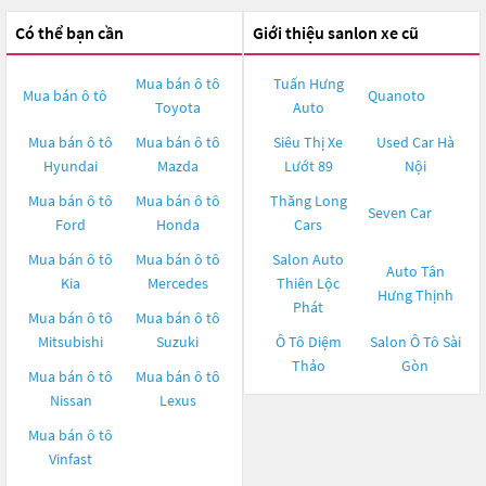
Có thể bạn cần
Giới thiệu sanlon xe cũ
Mua bán ô tô
Tuấn Hưng
Mua bán ô tô
Quanoto
Toyota
Auto
Mua bán ô tô
Mua bán ô tô
Siêu Thị Xe
Used Car Hà
Hyundai
Mazda
Lướt 89
Nội
Mua bán ô tô
Mua bán ô tô
Thăng Long
Seven Car
Ford
Honda
Cars
Mua bán ô tô
Mua bán ô tô
Salon Auto
Auto Tân
Kia
Mercedes
Thiên Lộc
Hưng Thịnh
Phát
Mua bán ô tô
Mua bán ô tô
Mitsubishi
Suzuki
Ô Tô Diệm
Salon Ô Tô Sài
Thảo
Gòn
Mua bán ô tô
Mua bán ô tô
Nissan
Lexus
Mua bán ô tô
Vinfast