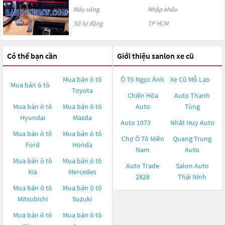
Máy xăng
Nhập khẩu
Số tự động
TP HCM
Có thể bạn cần
Giới thiệu sanlon xe cũ
Mua bán ô tô
Ô Tô Ngọc Ánh
Xe Cũ Mỗ Lao
Mua bán ô tô
Toyota
Chiến Hòa
Auto Thanh
Mua bán ô tô
Mua bán ô tô
Auto
Tùng
Hyundai
Mazda
Auto 1073
Nhất Huy Auto
Mua bán ô tô
Mua bán ô tô
Chợ Ô Tô Miền
Quang Trung
Ford
Honda
Nam
Auto
Mua bán ô tô
Mua bán ô tô
Auto Trade
Salon Auto
Kia
Mercedes
2828
Thái Ninh
Mua bán ô tô
Mua bán ô tô
Mitsubishi
Suzuki
Mua bán ô tô
Mua bán ô tô