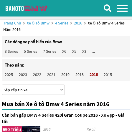
Trang Chủ
Xe Ô Tô Bmw
4 Series
2016
Xe Ô Tô Bmw 4 Series
Năm 2016
Các dòng xe phổ biến của Bmw
3 Series
5 Series
7 Series
X6
X5
X3
...
Theo năm:
2025
2023
2022
2021
2019
2018
2016
2015
Mua bán Xe ô tô Bmw 4 Series năm 2016
Cần bán gấp BMW 4 Series 420i Gran Coupe 2016 - Xe đẹp - Giá
tốt
690 Triệu
2016
Xe cũ