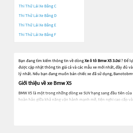
Thi Thử Lái Xe Bằng C
Thi Thử Lái Xe Bằng D
Thi Thử Lái Xe Bằng E
Thi Thử Lái Xe Bằng F
Bạn đang tìm kiếm thông tin về dòng
Xe ô tô Bmw X5 3.0si
? Để l
được cập nhật thông tin giá cả và các mẫu xe mới nhất, đầy đủ v
lý nhất. Nếu bạn đang muốn bán chiếc xe đã sử dụng, Banotobmw.
Giới thiệu về xe Bmw X5
BMW X5 là một trong những dòng xe SUV hạng sang đầu tiên của B
hoàn hảo giữa khả năng vận hành mạnh mẽ, tiện nghi cao cấp và 
Phiên bản mới nhất của BMW X5 được trang bị động cơ xăng hoặc 
tích hợp để đảm bảo khả năng vận hành trên mọi địa hình và điều 
BMW X5 cũng được trang bị nhiều tính năng an toàn như hệ thống
một hệ thống giải trí cao cấp với màn hình cảm ứng lớn, hệ thống