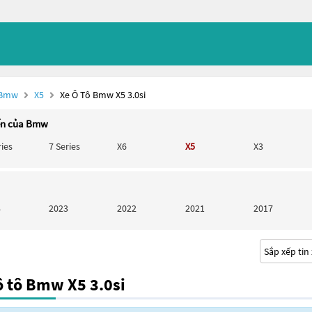
 Bmw
X5
Xe Ô Tô Bmw X5 3.0si
ến của Bmw
ries
7 Series
X6
X5
X3
4
2023
2022
2021
2017
 tô Bmw X5 3.0si