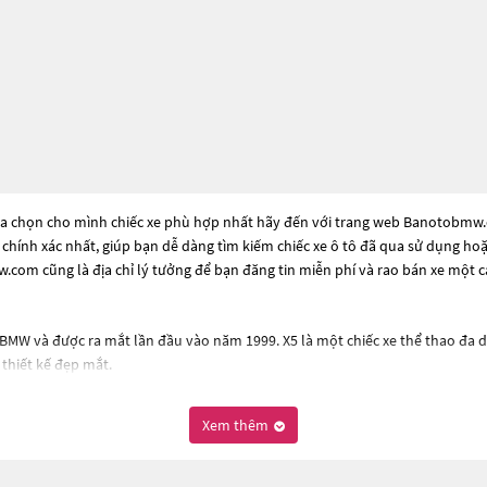
ựa chọn cho mình chiếc xe phù hợp nhất hãy đến với trang web Banotobmw.com
à chính xác nhất, giúp bạn dễ dàng tìm kiếm chiếc xe ô tô đã qua sử dụng ho
com cũng là địa chỉ lý tưởng để bạn đăng tin miễn phí và rao bán xe một 
MW và được ra mắt lần đầu vào năm 1999. X5 là một chiếc xe thể thao đa d
thiết kế đẹp mắt.
diesel có dung tích từ 3.0 đến 4.4 lít, cho khả năng tăng tốc nhanh và vận
kiện thời tiết.
Xem thêm
 chống bó cứng phanh ABS, hệ thống kiểm soát địa hình, hệ thống giám sát 
 âm thanh vòm, hệ thống thông tin giải trí và kết nối Bluetooth.