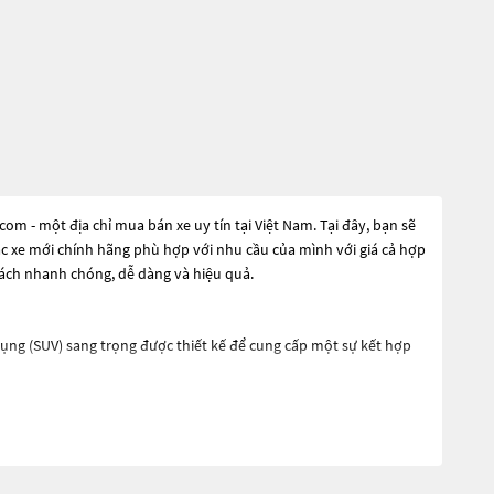
 - một địa chỉ mua bán xe uy tín tại Việt Nam. Tại đây, bạn sẽ
ặc xe mới chính hãng phù hợp với nhu cầu của mình với giá cả hợp
cách nhanh chóng, dễ dàng và hiệu quả.
ụng (SUV) sang trọng được thiết kế để cung cấp một sự kết hợp
 hành mạnh mẽ. Hệ thống truyền động 4 bánh toàn thời gian được
áp suất lốp và hệ thống cảnh báo va chạm. Ngoài ra, nó còn có