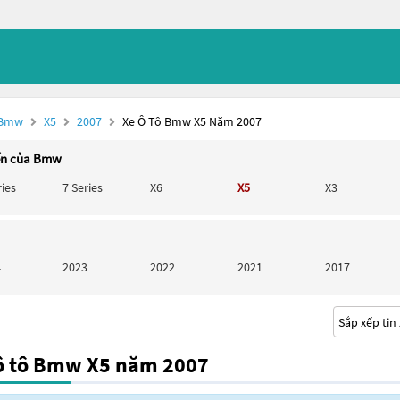
 Bmw
X5
2007
Xe Ô Tô Bmw X5 Năm 2007
ến của Bmw
ries
7 Series
X6
X5
X3
4
2023
2022
2021
2017
ô tô Bmw X5 năm 2007