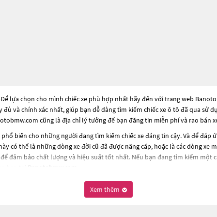
 Để lựa chọn cho mình chiếc xe phù hợp nhất hãy đến với trang web Banotob
ầy đủ và chính xác nhất, giúp bạn dễ dàng tìm kiếm chiếc xe ô tô đã qua sử 
otobmw.com cũng là địa chỉ lý tưởng để bạn đăng tin miễn phí và rao bán 
phổ biến cho những người đang tìm kiếm chiếc xe đáng tin cậy. Và để đáp 
ày có thể là những dòng xe đời cũ đã được nâng cấp, hoặc là các dòng xe mới
để đảm bảo chất lượng và hiệu suất tốt nhất. Nếu bạn đang tìm kiếm một 
ủa bạn tại
Banotobmw.com
.
Xem thêm