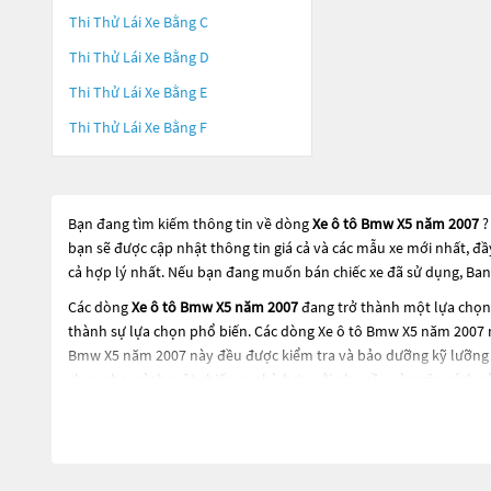
Thi Thử Lái Xe Bằng C
Thi Thử Lái Xe Bằng D
Thi Thử Lái Xe Bằng E
Thi Thử Lái Xe Bằng F
Bạn đang tìm kiếm thông tin về dòng
Xe ô tô Bmw X5 năm 2007
?
bạn sẽ được cập nhật thông tin giá cả và các mẫu xe mới nhất, đ
cả hợp lý nhất. Nếu bạn đang muốn bán chiếc xe đã sử dụng, Ban
Các dòng
Xe ô tô Bmw X5 năm 2007
đang trở thành một lựa chọn 
thành sự lựa chọn phổ biến. Các dòng
Xe ô tô Bmw X5 năm 2007
n
Bmw X5 năm 2007
này đều được kiểm tra và bảo dưỡng kỹ lưỡng 
chọn cho mình một chiếc xe phù hợp với nhu cầu và ngân sách c