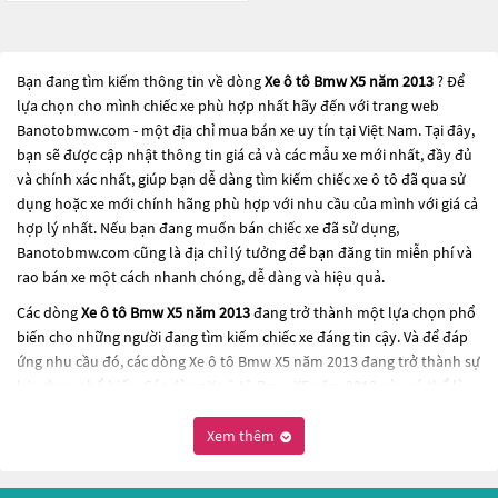
Bạn đang tìm kiếm thông tin về dòng
Xe ô tô Bmw X5 năm 2013
? Để
lựa chọn cho mình chiếc xe phù hợp nhất hãy đến với trang web
Banotobmw.com - một địa chỉ mua bán xe uy tín tại Việt Nam. Tại đây,
bạn sẽ được cập nhật thông tin giá cả và các mẫu xe mới nhất, đầy đủ
và chính xác nhất, giúp bạn dễ dàng tìm kiếm chiếc xe ô tô đã qua sử
dụng hoặc xe mới chính hãng phù hợp với nhu cầu của mình với giá cả
hợp lý nhất. Nếu bạn đang muốn bán chiếc xe đã sử dụng,
Banotobmw.com cũng là địa chỉ lý tưởng để bạn đăng tin miễn phí và
rao bán xe một cách nhanh chóng, dễ dàng và hiệu quả.
Các dòng
Xe ô tô Bmw X5 năm 2013
đang trở thành một lựa chọn phổ
biến cho những người đang tìm kiếm chiếc xe đáng tin cậy. Và để đáp
ứng nhu cầu đó, các dòng
Xe ô tô Bmw X5 năm 2013
đang trở thành sự
lựa chọn phổ biến. Các dòng
Xe ô tô Bmw X5 năm 2013
này có thể là
những dòng xe đời cũ đã được nâng cấp, hoặc là các dòng xe mới với
thiết kế hiện đại và công nghệ tiên tiến. Các dòng
Xe ô tô Bmw X5 năm
Xem thêm
2013
này đều được kiểm tra và bảo dưỡng kỹ lưỡng để đảm bảo chất
lượng và hiệu suất tốt nhất. Nếu bạn đang tìm kiếm một chiếc xe, hãy