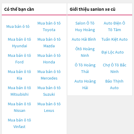
Có thể bạn cần
Giới thiệu sanlon xe cũ
Mua bán ô tô
Salon Ô Tô
Auto Điện Ô
Mua bán ô tô
Toyota
Huy Hoàng
Tô Tâm
Mua bán ô tô
Mua bán ô tô
Auto Hải Bình
Tuấn Kiệt Auto
Hyundai
Mazda
Ôtô Hoàng
Đại Lộc Auto
Mua bán ô tô
Mua bán ô tô
Ninh
Ford
Honda
Ô Tô Hoàng
Chợ Ô Tô Bắc
Mua bán ô tô
Mua bán ô tô
Thái
Ninh
Kia
Mercedes
Auto Hoàng
Bảo Thịnh
Mua bán ô tô
Mua bán ô tô
Hải
Auto
Mitsubishi
Suzuki
Mua bán ô tô
Mua bán ô tô
Nissan
Lexus
Mua bán ô tô
Vinfast