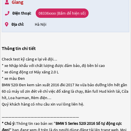
Giang
Điện thoại:
08336xxxx (Bấm để hiện số)
Địa chỉ:
Hà Nội
Thông tin chi tiết
Check test kỹ càng e lại về đội…
* xe Nhập khẩu với chất lượng được đảm bảo, độ bền bỉ cao
* xe dùng động cơ Máy xăng 2.0 L
* xe màu Đen
BMW 520i Đen kem sản xuất 2016 đki 2017 Xe vừa bảo dưỡng lớn hết gần
60 củ máy số zin đét về chỉ việc đổ xăng là chạy, Bản full Hud kính lái, Cửa
hít, Loa harman, Rèm điện…
Quý khách hàng có nhu cầu xin vui lòng liên hệ.
————————————————————————
* Chú ý:
Thông tin rao bán xe: "
BMW 5 Series 520i 2016 Số tự động cực
đẹp!
" bạn đang xem ở trên là do người dùng đăng tải lên trang web. Mọi