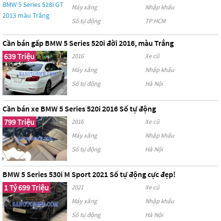
Máy xăng
Nhập khẩu
Số tự động
TP HCM
Cần bán gấp BMW 5 Series 520i đời 2016, màu Trắng
639 Triệu
2016
Xe cũ
Máy xăng
Nhập khẩu
Số tự động
Hà Nội
Cần bán xe BMW 5 Series 520i 2016 Số tự động
799 Triệu
2016
Xe cũ
Máy xăng
Nhập khẩu
Số tự động
Hà Nội
BMW 5 Series 530i M Sport 2021 Số tự động cực đẹp!
1 Tỷ 699 Triệu
2021
Xe cũ
Máy xăng
Nhập khẩu
Số tự động
Hà Nội