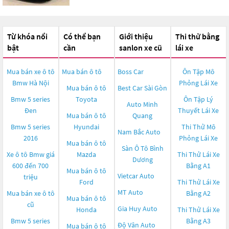
Từ khóa nổi
Có thể bạn
Giới thiệu
Thi thử bằng
bật
cần
sanlon xe cũ
lái xe
Mua bán xe ô tô
Mua bán ô tô
Boss Car
Ôn Tập Mô
Bmw Hà Nội
Phỏng Lái Xe
Mua bán ô tô
Best Car Sài Gòn
Bmw 5 series
Toyota
Ôn Tập Lý
Auto Minh
Đen
Thuyết Lái Xe
Mua bán ô tô
Quang
Bmw 5 series
Hyundai
Thi Thử Mô
Nam Bắc Auto
2016
Phỏng Lái Xe
Mua bán ô tô
Sàn Ô Tô Bình
Xe ô tô Bmw giá
Mazda
Thi Thử Lái Xe
Dương
600 đến 700
Bằng A1
Mua bán ô tô
Vietcar Auto
triệu
Ford
Thi Thử Lái Xe
MT Auto
Mua bán xe ô tô
Bằng A2
Mua bán ô tô
cũ
Gia Huy Auto
Honda
Thi Thử Lái Xe
Bmw 5 series
Bằng A3
Độ Vân Auto
Mua bán ô tô