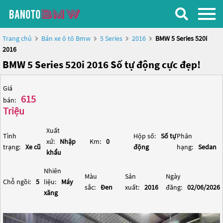
Trang chủ
Bán xe ô tô Bmw
5 Series
2016
BMW 5 Series 520i
2016
BMW 5 Series 520i 2016 Số tự động cực đẹp!
Giá
615
bán:
Triệu
Xuất
Tình
Hộp số:
Số tự
Phân
xứ:
Nhập
Km:
0
trạng:
Xe cũ
động
hạng:
Sedan
khẩu
Nhiên
Màu
Sản
Ngày
Chỗ ngồi:
5
liệu:
Máy
sắc:
Đen
xuất:
2016
đăng:
02/06/2026
xăng