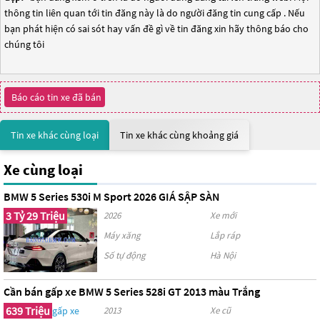
thông tin liên quan tới tin đăng này là do người đăng tin cung cấp . Nếu
bạn phát hiện có sai sót hay vấn đề gì về tin đăng xin hãy thông báo cho
chúng tôi
Báo cáo tin xe đã bán
Tin xe khác cùng loại
Tin xe khác cùng khoảng giá
Xe cùng loại
BMW 5 Series 530i M Sport 2026 GIÁ SẬP SÀN
3 Tỷ 29 Triệu
2026
Xe mới
Máy xăng
Lắp ráp
Số tự động
Hà Nội
Cần bán gấp xe BMW 5 Series 528i GT 2013 màu Trắng
639 Triệu
2013
Xe cũ