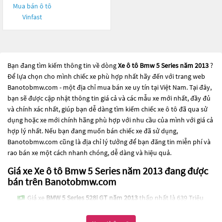
Mua bán ô tô
Vinfast
Bạn đang tìm kiếm thông tin về dòng
Xe ô tô Bmw 5 Series năm 2013
?
Để lựa chọn cho mình chiếc xe phù hợp nhất hãy đến với trang web
Banotobmw.com - một địa chỉ mua bán xe uy tín tại Việt Nam. Tại đây,
bạn sẽ được cập nhật thông tin giá cả và các mẫu xe mới nhất, đầy đủ
và chính xác nhất, giúp bạn dễ dàng tìm kiếm chiếc xe ô tô đã qua sử
dụng hoặc xe mới chính hãng phù hợp với nhu cầu của mình với giá cả
hợp lý nhất. Nếu bạn đang muốn bán chiếc xe đã sử dụng,
Banotobmw.com cũng là địa chỉ lý tưởng để bạn đăng tin miễn phí và
rao bán xe một cách nhanh chóng, dễ dàng và hiệu quả.
Giá xe Xe ô tô Bmw 5 Series năm 2013 đang được
bán trên Banotobmw.com
Giá xe
BMW 5 Series 528i GT năm 2013
thấp nhất là 639 Triệu
Các dòng
Xe ô tô Bmw 5 Series năm 2013
đang trở thành một lựa chọn