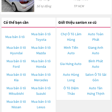
Số tự động
TP HCM
Có thể bạn cần
Giới thiệu sanlon xe cũ
Mua bán ô tô
Chợ Ô Tô Lâm
Auto Toàn
Mua bán ô tô
Toyota
Hùng
Phát
Mua bán ô tô
Mua bán ô tô
Minh Tiến
Giang Anh
Hyundai
Mazda
Auto
Auto
Mua bán ô tô
Mua bán ô tô
Bình Phát
Gia Hưng Auto
Ford
Honda
Auto
Mua bán ô tô
Mua bán ô tô
Auto Hùng
Salon Ô Tô Sài
Kia
Mercedes
Long
Gòn
Mua bán ô tô
Mua bán ô tô
Ô Tô Diệm
Auto Tân
Mitsubishi
Suzuki
Thảo
Hưng Thịnh
Mua bán ô tô
Mua bán ô tô
Nissan
Lexus