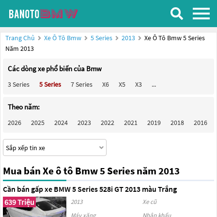
Trang Chủ
Xe Ô Tô Bmw
5 Series
2013
Xe Ô Tô Bmw 5 Series
Năm 2013
Các dòng xe phổ biến của Bmw
3 Series
5 Series
7 Series
X6
X5
X3
...
Theo năm:
2026
2025
2024
2023
2022
2021
2019
2018
2016
Mua bán Xe ô tô Bmw 5 Series năm 2013
Cần bán gấp xe BMW 5 Series 528i GT 2013 màu Trắng
639 Triệu
2013
Xe cũ
Máy xăng
Nhập khẩu