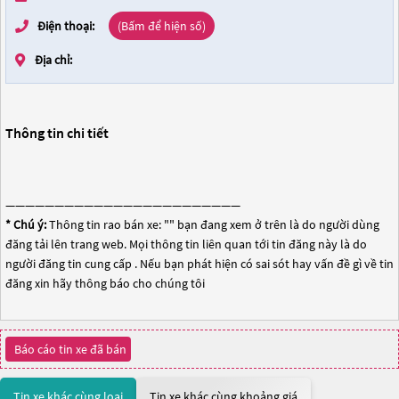
Điện thoại:
(Bấm để hiện số)
Địa chỉ:
Thông tin chi tiết
————————————————————————
* Chú ý:
Thông tin rao bán xe: "
" bạn đang xem ở trên là do người dùng
đăng tải lên trang web. Mọi thông tin liên quan tới tin đăng này là do
người đăng tin cung cấp . Nếu bạn phát hiện có sai sót hay vấn đề gì về tin
đăng xin hãy thông báo cho chúng tôi
Báo cáo tin xe đã bán
Tin xe khác cùng loại
Tin xe khác cùng khoảng giá