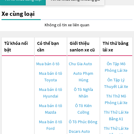
Xe cùng loại
Không có tin xe liên quan
Từ khóa nổi
Có thể bạn
Giới thiệu
Thi thử bằng
bật
cần
sanlon xe cũ
lái xe
Mua bán ô tô
Chu Gia Auto
Ôn Tập Mô
Phỏng Lái Xe
Mua bán ô tô
Auto Phạm
Toyota
Hùng
Ôn Tập Lý
Thuyết Lái Xe
Mua bán ô tô
Ô Tô Nghĩa
Hyundai
Nhân
Thi Thử Mô
Phỏng Lái Xe
Mua bán ô tô
Ô Tô Kiên
Mazda
Cường
Thi Thử Lái Xe
Bằng A1
Mua bán ô tô
Ô Tô Phúc Đông
Ford
Thi Thử Lái Xe
Dscars Auto