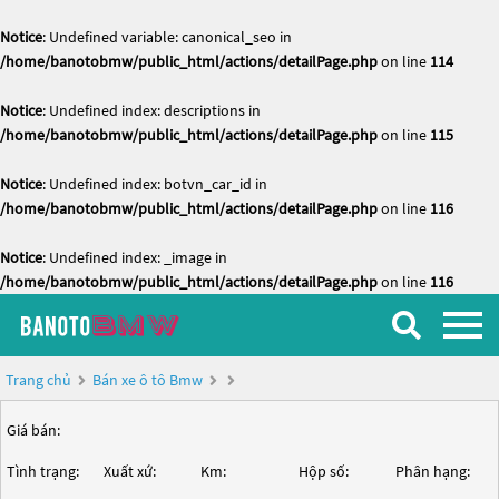
Notice
: Undefined variable: canonical_seo in
/home/banotobmw/public_html/actions/detailPage.php
on line
114
Notice
: Undefined index: descriptions in
/home/banotobmw/public_html/actions/detailPage.php
on line
115
Notice
: Undefined index: botvn_car_id in
/home/banotobmw/public_html/actions/detailPage.php
on line
116
Notice
: Undefined index: _image in
/home/banotobmw/public_html/actions/detailPage.php
on line
116
Trang chủ
Bán xe ô tô Bmw
Giá bán:
Tình trạng:
Xuất xứ:
Km:
Hộp số:
Phân hạng: