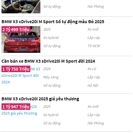
Số tự động
Hải Phòng
BMW X3 xDrive20i M Sport Số tự động màu Đỏ 2025
2 Tỷ 499 Triệu
2025
Xe mới
Xe hybrid
Lắp ráp
Số tự động
TP HCM
Cần bán xe BMW X3 sDrive20i M Sport đời 2024
1 Tỷ 750 Triệu
2024
Xe cũ
Máy xăng
Lắp ráp
Số tự động
Hà Nội
BMW X3 xDrive20i 2025 giá yêu thương
1 Tỷ 947 Triệu
2025
Xe mới
Xe hybrid
Lắp ráp
Số tự động
Hải Phòng