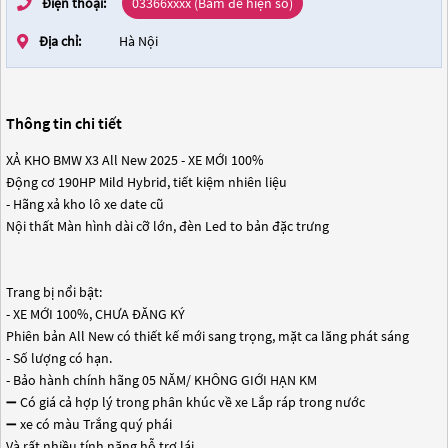
Điện thoại:
03366xxxx (Bấm để hiện số)
Địa chỉ:
Hà Nội
Thông tin chi tiết
XẢ KHO BMW X3 All New 2025 - XE MỚI 100%
Động cơ 190HP Mild Hybrid, tiết kiệm nhiên liệu
- Hãng xả kho lô xe date cũ
Nội thất Màn hình dài cỡ lớn, đèn Led to bản đặc trưng
Trang bị nổi bật:
- XE MỚI 100%, CHƯA ĐĂNG KÝ
Phiên bản All New có thiết kế mới sang trọng, mặt ca lăng phát sáng
- Số lượng có hạn.
- Bảo hành chính hãng 05 NĂM/ KHÔNG GIỚI HẠN KM
➖ Có giá cả hợp lý trong phân khúc về xe Lắp ráp trong nước
➖ xe có màu Trắng quý phái
Và rất nhiều tính năng hỗ trợ lái......