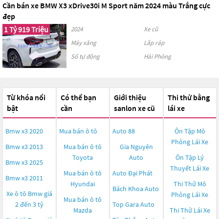
Cần bán xe BMW X3 xDrive30i M Sport năm 2024 màu Trắng cực
đẹp
1 Tỷ 919 Triệu
2024
Xe cũ
Máy xăng
Lắp ráp
Số tự động
Hải Phòng
Từ khóa nổi
Có thể bạn
Giới thiệu
Thi thử bằng
bật
cần
sanlon xe cũ
lái xe
Bmw x3 2020
Mua bán ô tô
Auto 88
Ôn Tập Mô
Phỏng Lái Xe
Bmw x3 2013
Mua bán ô tô
Gia Nguyên
Toyota
Auto
Ôn Tập Lý
Bmw x3 2025
Thuyết Lái Xe
Mua bán ô tô
Auto Đại Phát
Bmw x3 2011
Hyundai
Thi Thử Mô
Bách Khoa Auto
Xe ô tô Bmw giá
Phỏng Lái Xe
Mua bán ô tô
2 đến 3 tỷ
Top Gara Auto
Mazda
Thi Thử Lái Xe