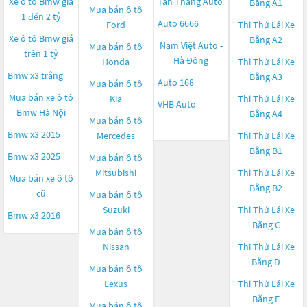
Xe ô tô Bmw giá
Tân Thắng Auto
Bằng A1
Mua bán ô tô
1 đến 2 tỷ
Auto 6666
Ford
Thi Thử Lái Xe
Xe ô tô Bmw giá
Bằng A2
Nam Việt Auto -
Mua bán ô tô
trên 1 tỷ
Hà Đông
Honda
Thi Thử Lái Xe
Bmw x3 trắng
Bằng A3
Auto 168
Mua bán ô tô
Mua bán xe ô tô
Kia
Thi Thử Lái Xe
VHB Auto
Bmw Hà Nội
Bằng A4
Mua bán ô tô
Bmw x3 2015
Mercedes
Thi Thử Lái Xe
Bằng B1
Bmw x3 2025
Mua bán ô tô
Mitsubishi
Thi Thử Lái Xe
Mua bán xe ô tô
Bằng B2
cũ
Mua bán ô tô
Suzuki
Thi Thử Lái Xe
Bmw x3 2016
Bằng C
Mua bán ô tô
Nissan
Thi Thử Lái Xe
Bằng D
Mua bán ô tô
Lexus
Thi Thử Lái Xe
Bằng E
Mua bán ô tô