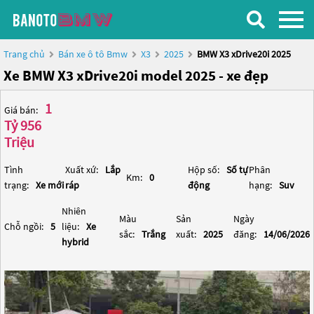
Trang chủ
Bán xe ô tô Bmw
X3
2025
BMW X3 xDrive20i 2025
Xe BMW X3 xDrive20i model 2025 - xe đẹp
1
Giá bán:
Tỷ 956
Triệu
Tình
Xuất xứ:
Lắp
Hộp số:
Số tự
Phân
Km:
0
trạng:
Xe mới
ráp
động
hạng:
Suv
Nhiên
Màu
Sản
Ngày
Chỗ ngồi:
5
liệu:
Xe
sắc:
Trắng
xuất:
2025
đăng:
14/06/2026
hybrid