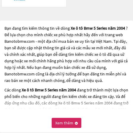
Bạn đang tìm kiếm thông tin về dòng
Xe ô tô Bmw 5 Series năm 2004
?
Để lựa chọn cho mình chiếc xe phù hợp nhất hãy đến với trang web
Banotobmw.com - một địa chỉ mua bán xe uy tín tại Việt Nam. Tại đây,
bạn sẽ được cập nhật thông tin giá cả và các mẫu xe mới nhất, đầy đủ
và chính xác nhất, giúp bạn dễ dàng tìm kiếm chiếc xe ô tô đã qua sử
dụng hoặc xe mới chính hãng phù hợp với nhu cầu của mình với giá cả
hợp lý nhất. Nếu bạn đang muốn bán chiếc xe đã sử dụng,
Banotobmw.com cũng là địa chỉ lý tưởng để bạn đăng tin miễn phí và
rao bán xe một cách nhanh chóng, dễ dàng và hiệu quả.
Các dòng
Xe ô tô Bmw 5 Series năm 2004
đang trở thành một lựa chọn
phổ biến cho những người đang tìm kiếm chiếc xe đáng tin cậy. Và để
đáp ứng nhu cầu đó, các dòng
Xe ô tô Bmw 5 Series năm 2004
đang trở
thành sự lựa chọn phổ biến. Các dòng
Xe ô tô Bmw 5 Series năm 2004
này có thể là những dòng xe đời cũ đã được nâng cấp, hoặc là các
dòng xe mới với thiết kế hiện đại và công nghệ tiên tiến. Các dòng
Xe ô
Xem thêm
tô Bmw 5 Series năm 2004
này đều được kiểm tra và bảo dưỡng kỹ