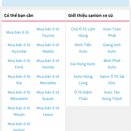
Có thể bạn cần
Giới thiệu sanlon xe cũ
Mua bán ô tô
Chợ Ô Tô Lâm
Auto Toàn
Mua bán ô tô
Toyota
Hùng
Phát
Mua bán ô tô
Mua bán ô tô
Minh Tiến
Giang Anh
Hyundai
Mazda
Auto
Auto
Mua bán ô tô
Mua bán ô tô
Bình Phát
Gia Hưng Auto
Ford
Honda
Auto
Mua bán ô tô
Mua bán ô tô
Auto Hùng
Salon Ô Tô Sài
Kia
Mercedes
Long
Gòn
Mua bán ô tô
Mua bán ô tô
Ô Tô Diệm
Auto Tân
Mitsubishi
Suzuki
Thảo
Hưng Thịnh
Mua bán ô tô
Mua bán ô tô
Nissan
Lexus
Mua bán ô tô
Vinfast